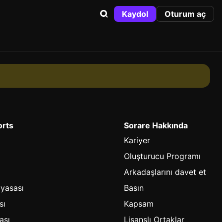
Kaydol
Oturum aç
orts
Sorare Hakkında
Kariyer
Oluşturucu Programı
Arkadaşlarını davet et
iyasası
Basın
sı
Kapsam
ası
Lisanslı Ortaklar