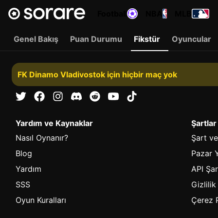
Football
NBA
MLB
Genel Bakış
Puan Durumu
Fikstür
Oyuncular
FK Dinamo Vladivostok için hiçbir maç yok
Yardım ve Kaynaklar
Şartlar
Nasıl Oynanır?
Şart ve
Blog
Pazar Y
Yardım
API Şar
SSS
Gizlilik
Oyun Kuralları
Çerez P