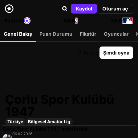
Kaydol
Oturum aç
Football
NBA
MLB
Genel Bakış
Puan Durumu
Fikstür
Oyuncular
0 Takipçi
Şimdi oyna
Çorlu Spor Kulübü
1947
Türkiye
Bölgesel Amatör Lig
Çorlu Spor Kulübü 1947 transferleri
06.02.2026