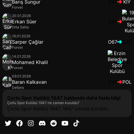
Barış Sungur
C47
KIY
Forvet
20.01.2026
Erkan Süer
C47
Orta Saha
16.01.2026
Sarper Çağlar
O67
C47
Forvet
14.01.2026
Mohamed Khalil
C47
Forvet
09.01.2026
Baran Kalkavan
C47
POL
Defans
Çorlu Spor Kulübü 1947 hakkında daha fazla bilgi
Çorlu Spor Kulübü 1947 ne zaman kuruldu?
Çorlu Spor Kulübü 1947, 1947 yılında kuruldu.