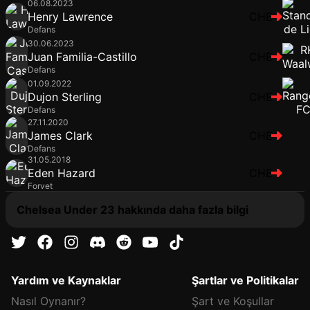
06.08.2023
Henry Lawrence
CHE
Defans
30.06.2023
Juan Familia-Castillo
CHE
Defans
01.09.2022
Dujon Sterling
CHE
Defans
27.11.2020
James Clark
CHE
Defans
31.05.2018
Eden Hazard
CHE
Forvet
Chelsea Under 23 hakkında daha fazla bilgi
Yardım ve Kaynaklar
Şartlar ve Politikalar
Nasıl Oynanır?
Şart ve Koşullar