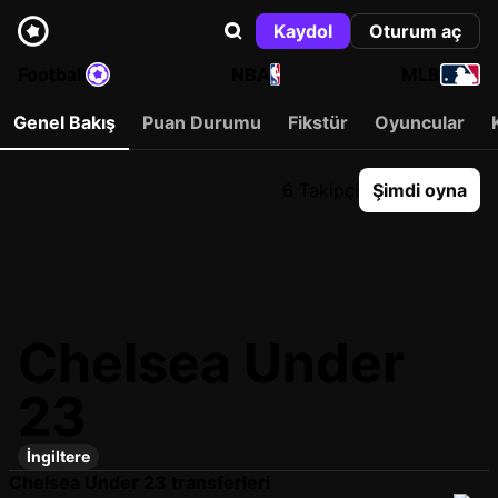
Kaydol
Oturum aç
Football
NBA
MLB
Genel Bakış
Puan Durumu
Fikstür
Oyuncular
6 Takipçi
Şimdi oyna
Chelsea Under
23
İngiltere
Chelsea Under 23 transferleri