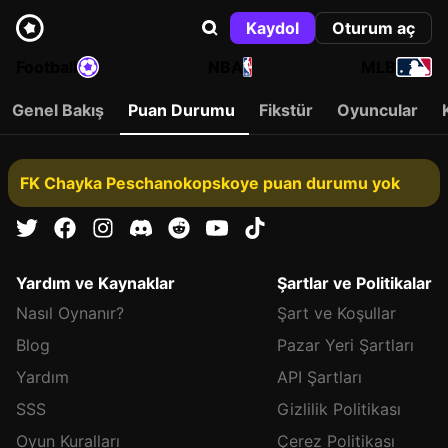
Kaydol
Oturum aç
Football
NBA
MLB
Genel Bakış
Puan Durumu
Fikstür
Oyuncular
FK Chayka Peschanokopskoye puan durumu yok
Yardım ve Kaynaklar
Şartlar ve Politikalar
Nasıl Oynanır?
Şart ve Koşullar
Blog
Pazar Yeri Şartları
Yardım
API Şartları
SSS
Gizlilik Politikası
Oyun Kuralları
Çerez Politikası