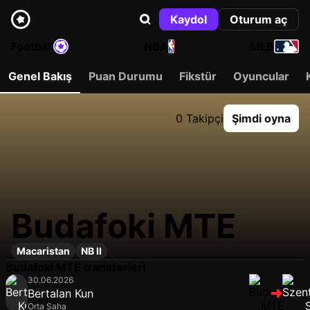
Kaydol
Oturum aç
Football
NBA
MLB
Genel Bakış
Puan Durumu
Fikstür
Oyuncular
0 Takipçi
Şimdi oyna
Budafoki MTE
Macaristan
NB II
Budafoki MTE transferleri
30.06.2026
Bertalan Kun
Orta Saha