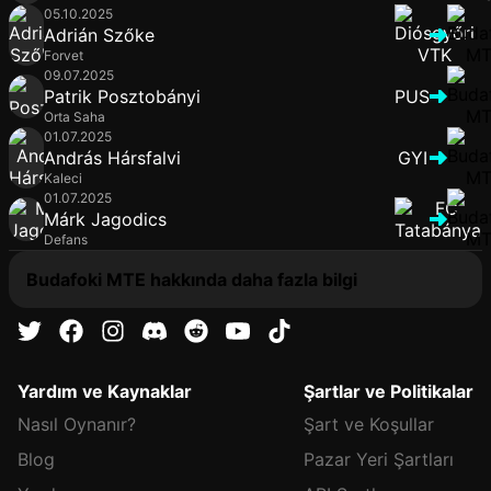
05.10.2025
Adrián Szőke
Forvet
09.07.2025
Patrik Posztobányi
PUS
Orta Saha
01.07.2025
András Hársfalvi
GYI
Kaleci
01.07.2025
Márk Jagodics
Defans
Budafoki MTE hakkında daha fazla bilgi
Yardım ve Kaynaklar
Şartlar ve Politikalar
Nasıl Oynanır?
Şart ve Koşullar
Blog
Pazar Yeri Şartları