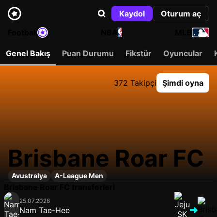
Kaydol
Oturum aç
Football
NBA
MLB
Genel Bakış
Puan Durumu
Fikstür
Oyuncular
372 Takipçi
Şimdi oyna
Brisbane Roar FC
Avustralya
A-League Men
Brisbane Roar FC transferleri
25.07.2026
Nam Tae-Hee