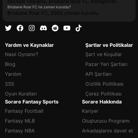
Michael Valkanis, Brisbane Roar FC menajeridir.
Brisbane Roar FC ne zaman kuruldu?
Brisbane Roar FC, 2005 yılında kuruldu.
Yardım ve Kaynaklar
Şartlar ve Politikalar
Nasıl Oynanır?
Şart ve Koşullar
Blog
Pazar Yeri Şartları
Yardım
API Şartları
SSS
Gizlilik Politikası
Oyun Kuralları
Çerez Politikası
Sorare Fantasy Sports
Sorare Hakkında
Fantasy Football
Kariyer
Fantasy MLB
Oluşturucu Programı
Fantasy NBA
Arkadaşlarını davet et