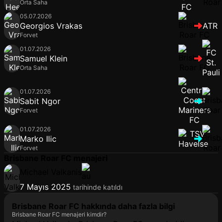
Orta Saha
05.07.2026
Georgios Vrakas
ATR
Forvet
01.07.2026
Samuel Klein
Orta Saha
01.07.2026
Sabit Ngor
Forvet
01.07.2026
Marko Ilic
Forvet
Brisbane Roar FC menajeri
Michael Valkanis
7 Mayıs 2025
tarihinde katıldı
Brisbane Roar FC hakkında daha fazla bilgi
Brisbane Roar FC menajeri kimdir?