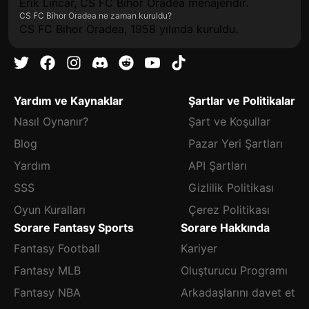
Erik Lincar, CS FC Bihor Oradea menajeridir.
CS FC Bihor Oradea ne zaman kuruldu?
CS FC Bihor Oradea, 1958 yılında kuruldu.
Yardım ve Kaynaklar
Şartlar ve Politikalar
Nasıl Oynanır?
Şart ve Koşullar
Blog
Pazar Yeri Şartları
Yardım
API Şartları
SSS
Gizlilik Politikası
Oyun Kuralları
Çerez Politikası
Sorare Fantasy Sports
Sorare Hakkında
Fantasy Football
Kariyer
Fantasy MLB
Oluşturucu Programı
Fantasy NBA
Arkadaşlarını davet et