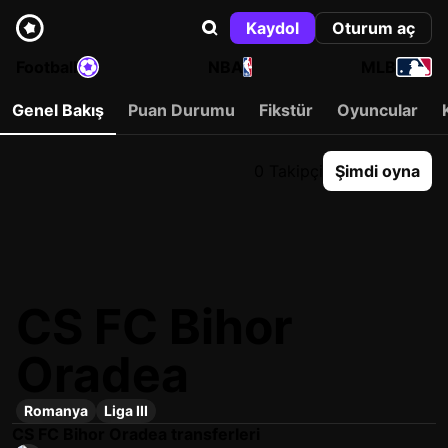
Kaydol
Oturum aç
Football
NBA
MLB
Genel Bakış
Puan Durumu
Fikstür
Oyuncular
0 Takipçi
Şimdi oyna
CS FC Bihor
Oradea
Romanya
Liga III
CS FC Bihor Oradea transferleri