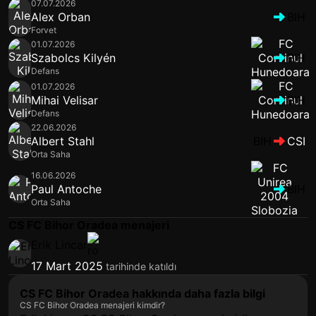
07.07.2026
Alex Orban
BIH
Forvet
01.07.2026
Szabolcs Kilyén
BIH
Defans
01.07.2026
Mihai Velisar
BIH
Defans
22.06.2026
Albert Stahl
BIH
CSI
Orta Saha
16.06.2026
Paul Antoche
BIH
Orta Saha
CS FC Bihor Oradea menajeri
Erik Lincar
17 Mart 2025
tarihinde katıldı
CS FC Bihor Oradea hakkında daha fazla bilgi
CS FC Bihor Oradea menajeri kimdir?