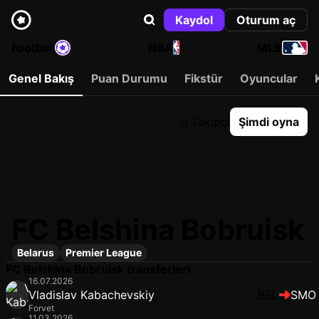
Kaydol
Oturum aç
Football
NBA
MLB
Genel Bakış
Puan Durumu
Fikstür
Oyuncular
0 Takipçi
Şimdi oyna
FC Belshina Bobruisk
Belarus
Premier League
FC Belshina Bobruisk transferleri
16.07.2026
Vladislav Kabachevskiy
BEL
SMO
Forvet
11.03.2026