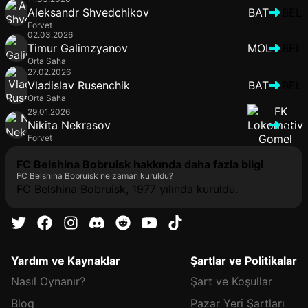
Aleksandr Shvedchikov
BAT
BEL
Forvet
02.03.2026
Timur Galimzyanov
MOL
BEL
Orta Saha
27.02.2026
Vladislav Rusenchik
BAT
BEL
Orta Saha
29.01.2026
Nikita Nekrasov
BEL
Forvet
FC Belshina Bobruisk hakkında daha fazla bilgi
FC Belshina Bobruisk ne zaman kuruldu?
FC Belshina Bobruisk, 1977 yılında kuruldu.
Yardım ve Kaynaklar
Şartlar ve Politikalar
Nasıl Oynanır?
Şart ve Koşullar
Blog
Pazar Yeri Şartları