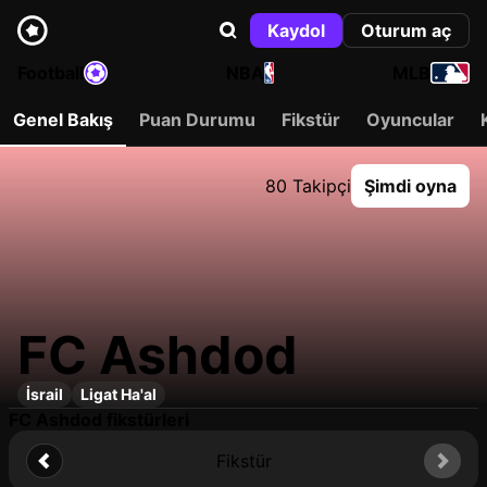
Kaydol
Oturum aç
Football
NBA
MLB
Genel Bakış
Puan Durumu
Fikstür
Oyuncular
80 Takipçi
Şimdi oyna
FC Ashdod
İsrail
Ligat Ha'al
FC Ashdod fikstürleri
Fikstür