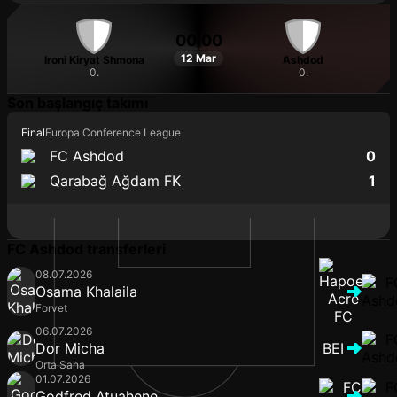
00:00
12 Mar
Ironi Kiryat Shmona
Ashdod
0.
0.
Son başlangıç takımı
Final
Europa Conference League
FC Ashdod
0
Qarabağ Ağdam FK
1
FC Ashdod transferleri
08.07.2026
Osama Khalaila
Forvet
06.07.2026
Dor Micha
BEI
Orta Saha
01.07.2026
Godfred Atuahene