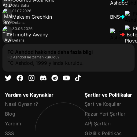
Orta Saha
01.07.2026
Maksim Grechkin
BNS
Defans
30.06.2026
Timothy Awany
Defans
FC Ashdod hakkında daha fazla bilgi
FC Ashdod ne zaman kuruldu?
FC Ashdod, 1999 yılında kuruldu.
Yardım ve Kaynaklar
Şartlar ve Politikalar
Nasıl Oynanır?
Şart ve Koşullar
Blog
Pazar Yeri Şartları
Yardım
API Şartları
SSS
Gizlilik Politikası