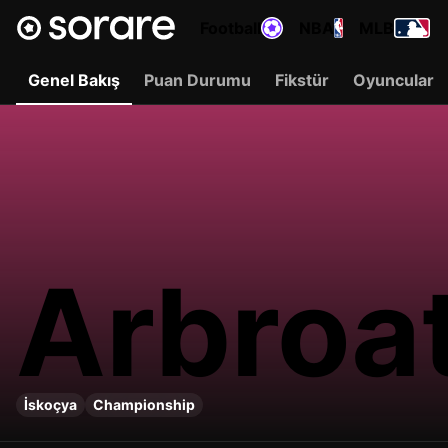
Football
NBA
MLB
Genel Bakış
Puan Durumu
Fikstür
Oyuncular
Arbroa
İskoçya
Championship