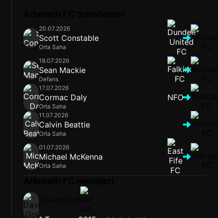
Arbroath FC transferleri
20.07.2026
Scott Constable
Orta Saha
18.07.2026
Sean Mackie
Defans
17.07.2026
Cormac Daly
NFO
Orta Saha
11.07.2026
Calvin Beattie
Orta Saha
01.07.2026
Michael McKenna
Orta Saha
Arbroath FC menajeri
David Gold