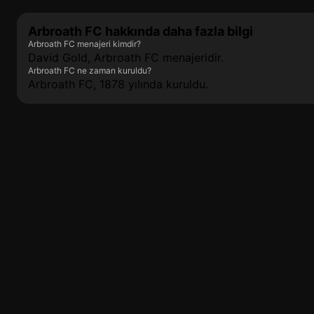
Arbroath FC hakkında daha fazla bilgi
Arbroath FC menajeri kimdir?
David Gold, Arbroath FC menajeridir.
Arbroath FC ne zaman kuruldu?
Arbroath FC, 1878 yılında kuruldu.