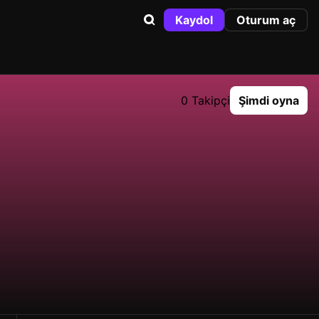
Kaydol
Oturum aç
0 Takipçi
Şimdi oyna