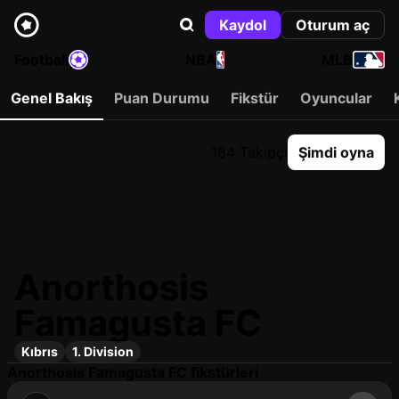
Kaydol
Oturum aç
Football
NBA
MLB
Genel Bakış
Puan Durumu
Fikstür
Oyuncular
184 Takipçi
Şimdi oyna
Anorthosis
Famagusta FC
Kıbrıs
1. Division
Anorthosis Famagusta FC fikstürleri