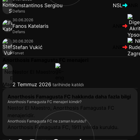
Konstantinos Sergiou
NSL
ANR
Defans
30.06.2026
Fanos Katelaris
ANR
Defans
30.06.2026
Stefan Vukić
ANR
Forvet
Anorthosis Famagusta FC menajeri
Nestor El Maestro
2 Temmuz 2026
tarihinde katıldı
Anorthosis Famagusta FC hakkında daha fazla bilgi
Anorthosis Famagusta FC menajeri kimdir?
Nestor El Maestro, Anorthosis Famagusta FC
menajeridir.
Anorthosis Famagusta FC ne zaman kuruldu?
Anorthosis Famagusta FC, 1911 yılında kuruldu.