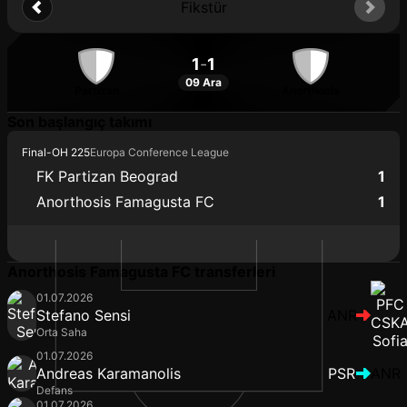
Fikstür
1
-
1
09 Ara
Partizan
Anorthosis
Son başlangıç takımı
Final
-
OH 225
Europa Conference League
FK Partizan Beograd
1
Anorthosis Famagusta FC
1
Anorthosis Famagusta FC transferleri
01.07.2026
Stefano Sensi
ANR
Orta Saha
01.07.2026
Andreas Karamanolis
PSR
ANR
Defans
01.07.2026