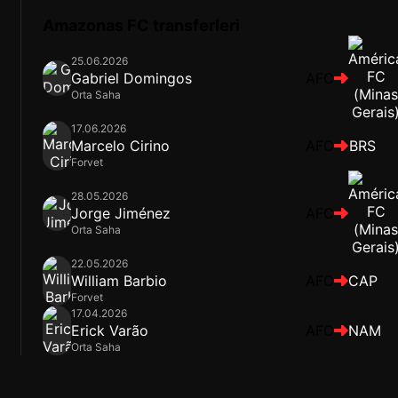
Amazonas FC transferleri
25.06.2026
Gabriel Domingos
AFC
Orta Saha
17.06.2026
Marcelo Cirino
AFC
BRS
Forvet
28.05.2026
Jorge Jiménez
AFC
Orta Saha
22.05.2026
William Barbio
AFC
CAP
Forvet
17.04.2026
Erick Varão
AFC
NAM
Orta Saha