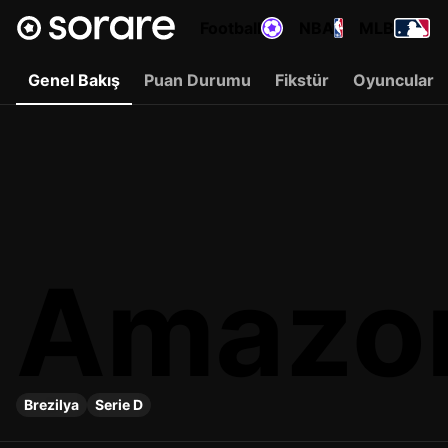
Football
NBA
MLB
Genel Bakış
Puan Durumu
Fikstür
Oyuncular
Amazo
Brezilya
Serie D