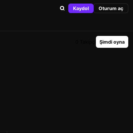
Kaydol
Oturum aç
0 Takipçi
Şimdi oyna