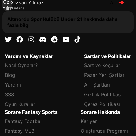
Özkan Yılmaz
ALT
Defans
Altınordu Spor Kulübü Under 21 hakkında daha
fazla bilgi
Yardım ve Kaynaklar
Şartlar ve Politikalar
Nasıl Oynanır?
Şart ve Koşullar
Blog
Pazar Yeri Şartları
Yardım
API Şartları
SSS
Gizlilik Politikası
Oyun Kuralları
Çerez Politikası
Sorare Fantasy Sports
Sorare Hakkında
Fantasy Football
Kariyer
Fantasy MLB
Oluşturucu Programı