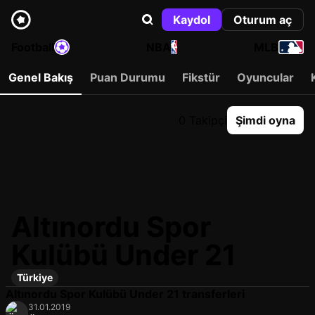
Kaydol
Oturum aç
Football
NBA
MLB
Genel Bakış
Puan Durumu
Fikstür
Oyuncular
0 Takipçi
Şimdi oyna
Altınordu Spor
Kulübü Under 21
Türkiye
Altınordu Spor Kulübü Under 21 transferleri
31.01.2019