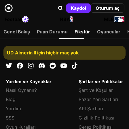
Kaydol
Oturum aç
Football
NBA
MLB
Genel Bakış
Puan Durumu
Fikstür
Oyuncular
UD Almería II için hiçbir maç yok
Yardım ve Kaynaklar
Şartlar ve Politikalar
Nasıl Oynanır?
Şart ve Koşullar
Blog
Pazar Yeri Şartları
Yardım
API Şartları
SSS
Gizlilik Politikası
Oyun Kuralları
Çerez Politikası