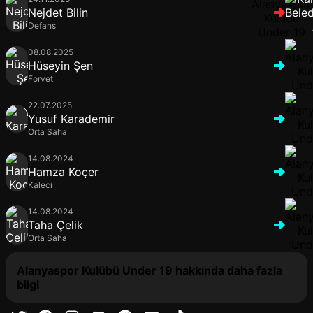
Nejdet Bilin
Defans
08.08.2025
Hüseyin Şen
Forvet
22.07.2025
Yusuf Karademir
Orta Saha
14.08.2024
Hamza Koçer
Kaleci
14.08.2024
Taha Çelik
Orta Saha
Alanyaspor Kulübü Under 19 hakkında daha fazla
bilgi