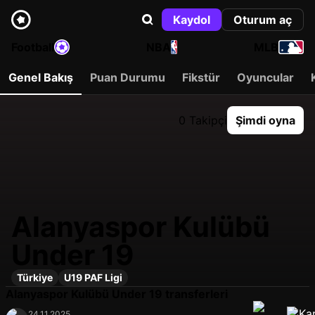
Kaydol
Oturum aç
Football
NBA
MLB
Genel Bakış
Puan Durumu
Fikstür
Oyuncular
0 Takipçi
Şimdi oyna
Alanyaspor Kulübü
Under 19
Türkiye
U19 PAF Ligi
Alanyaspor Kulübü Under 19 transferleri
24.11.2025