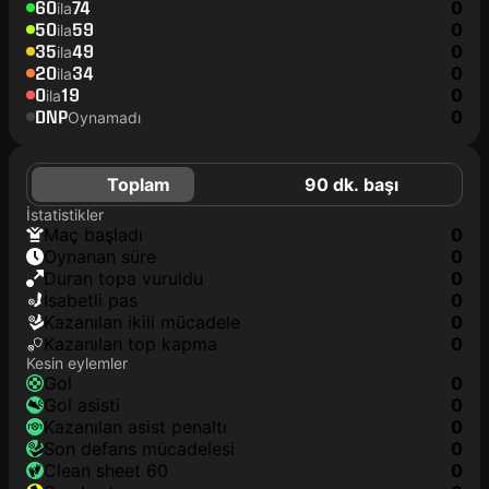
60
74
0
ila
50
59
0
ila
35
49
0
ila
20
34
0
ila
0
19
0
ila
DNP
0
Oynamadı
Toplam
90 dk. başı
İstatistikler
maç başladı
0
oynanan süre
0
duran topa vuruldu
0
isabetli pas
0
kazanılan ikili mücadele
0
kazanılan top kapma
0
Kesin eylemler
gol
0
gol asisti
0
kazanılan asist penaltı
0
son defans mücadelesi
0
clean sheet 60
0