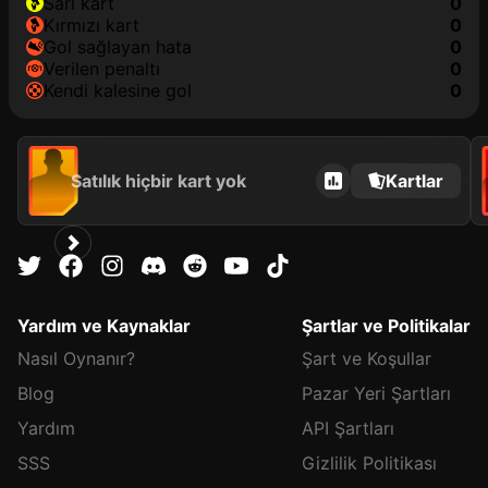
sarı kart
0
kırmızı kart
0
gol sağlayan hata
0
verilen penaltı
0
kendi kalesine gol
0
Satılık hiçbir kart yok
Kartlar
Yardım ve Kaynaklar
Şartlar ve Politikalar
Nasıl Oynanır?
Şart ve Koşullar
Blog
Pazar Yeri Şartları
Yardım
API Şartları
SSS
Gizlilik Politikası