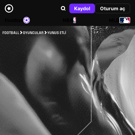
Kaydol
Oturum aç
Football
NBA
MLB
FOOTBALL
OYUNCULAR
YUNUS ETLI