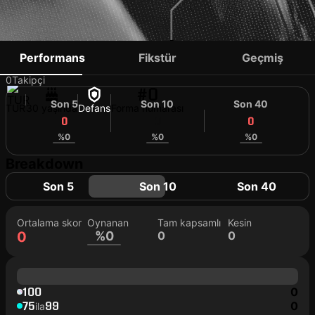
YUNUS ETLI
Performans
Fikstür
Geçmiş
0
Takipçi
#0
Son 5
Son 10
Son 40
TUR
30 yaşında
Defans
Forma numarası
0
0
0
%0
%0
%0
Breakdown
Son 5
Son 10
Son 40
Ortalama skor
Oynanan
Tam kapsamlı
Kesin
0
%0
0
0
100
0
75
99
0
ila