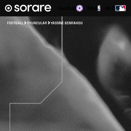
Football
NBA
MLB
FOOTBALL
OYUNCULAR
YASSINE BENRAHOU