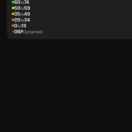
60
74
ila
50
59
ila
35
49
ila
20
34
ila
0
19
ila
DNP
Oynamadı