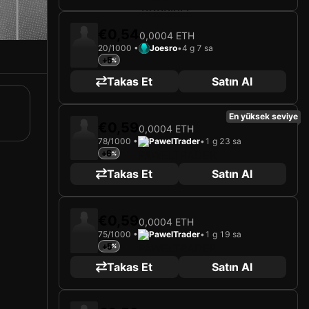
€0,54
0,0004 ETH
20/1000 •
Joesro
•
4 g 7 sa
+5
Takas Et
Satın Al
En yüksek seviye
€0,59
0,0004 ETH
78/1000 •
PawelTrader
•
1 g 23 sa
+6
Takas Et
Satın Al
€0,59
0,0004 ETH
75/1000 •
PawelTrader
•
1 g 19 sa
+5
Takas Et
Satın Al