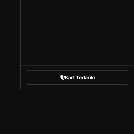
Kart Tedariki
orts
Sorare Hakkında
Kariyer
Oluşturucu Programı