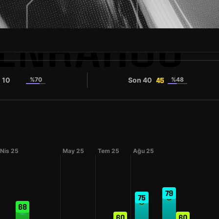
BENRAHOU
 10
%70
Son 40
%48
49
45
Nis 25
May 25
Tem 25
Ağu 25
79
75
68
60
60