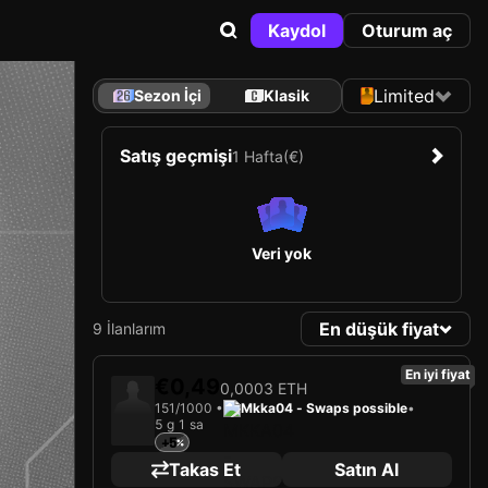
Kaydol
Oturum aç
Limited
Sezon İçi
Klasik
Satış geçmişi
1 Hafta
(€)
Veri yok
En düşük fiyat
9 İlanlarım
En iyi fiyat
€0,49
0,0003 ETH
151/1000 •
Mkka04 - Swaps possible
•
5 g 1 sa
+5
Takas Et
Satın Al