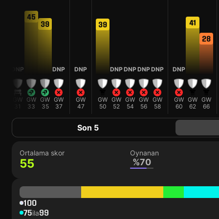
45
41
39
39
5
28
DNP
DNP
DNP
DNP
DNP
DNP
DNP
DNP
W
GW
GW
GW
GW
GW
GW
GW
GW
GW
GW
GW
GW
GW
31
33
35
37
47
50
52
54
56
58
60
62
66
Son 5
Ortalama skor
Oynanan
55
%70
100
75
99
ila