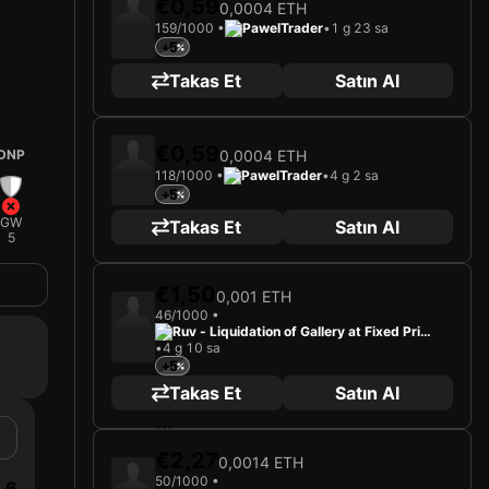
€0,59
0,0004 ETH
159/1000 •
PawelTrader
•
1 g 23 sa
+5
Takas Et
Satın Al
€0,59
DNP
0,0004 ETH
118/1000 •
PawelTrader
•
4 g 2 sa
+5
GW
Takas Et
Satın Al
5
€1,50
0,001 ETH
46/1000 •
Ruv - Liquidation of Gallery at Fixed Price
•
4 g 10 sa
s
+5
Takas Et
Satın Al
€2,27
0,0014 ETH
50/1000 •
6