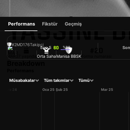
YASSINE 
Performans
Fikstür
Geçmiş
#2
MD
176
Takipçi
Son 5
%80
Son
60
#20
MAR
27 yaşında
Orta Saha
Manisa BBSK
Forma numarası
Breakdown
Performans
Müsabakalar
Tüm takımlar
Tümü
Ara 24
Oca 25
Şub 25
Mar 25