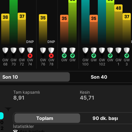
48
37
37
36
35
35
35
DNP
DNP
GW
GW
GW
GW
GW
GW
GW
GW
GW
GW
GW
GW
GW
GW
68
70
72
74
76
78
100
102
1
3
Son 10
Son 40
Tam kapsamlı
Kesin
8,91
45,71
Toplam
90 dk. başı
0
İstatistikler
2
maç başladı