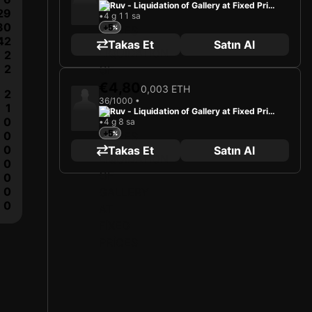
Ruv - Liquidation of Gallery at Fixed Price
29
•
4 g 11 sa
s
30
+5
42
Takas Et
Satın Al
2
2
€4,80
0,003 ETH
2
36/1000 •
1
Ruv - Liquidation of Gallery at Fixed Price
0
•
4 g 8 sa
s
+5
0
0
Takas Et
Satın Al
0
0
0
0