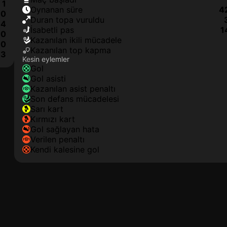
1
oynanan süre
4
0
duran topa vuruldu
4
isabetli pas
1
0
kazanılan ikili mücadele
0
kazanılan top kapma
3
Kesin eylemler
gol
gol asisti
kazanılan asist penaltı
son defans mücadelesi
sarı kart
kırmızı kart
gol sağlayan hata
verilen penaltı
kendi kalesine gol