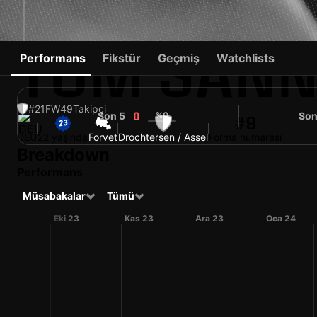
TOM SANN
Performans
Fikstür
Geçmiş
Watchlists
#21
FW
49
Takipçi
Son 5
%0
Son
0
#9
DEU
22 yaşında
Forvet
Drochtersen / Assel
Forma numarası
Breakdown
Performans
Müsabakalar
Tümü
Eki 23
Kas 23
Ara 23
Oca 24