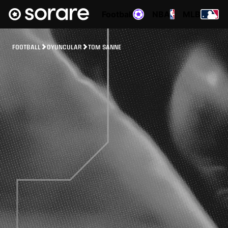
Football
NBA
MLB
FOOTBALL
OYUNCULAR
TOM SANNE