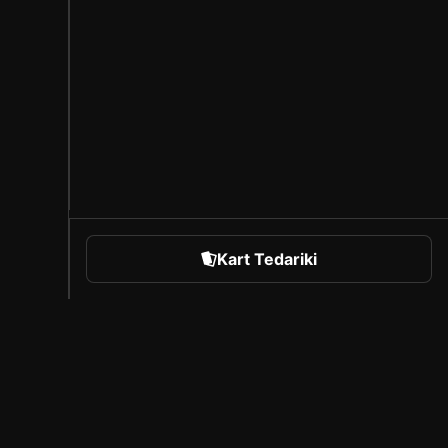
Kart Tedariki
orts
Sorare Hakkında
Kariyer
Oluşturucu Programı