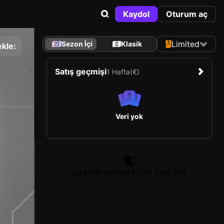
Kaydol
Oturum aç
Limited
Sezon İçi
Klasik
kle:
Satış geçmişi
1 Hafta
(€)
Veri yok
Şu anda satışta hiçbir kart yok