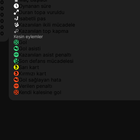
0
oynanan süre
0
duran topa vuruldu
0
isabetli pas
0
kazanılan ikili mücadele
0
kazanılan top kapma
0
Kesin eylemler
gol
gol asisti
kazanılan asist penaltı
son defans mücadelesi
sarı kart
kırmızı kart
gol sağlayan hata
verilen penaltı
kendi kalesine gol