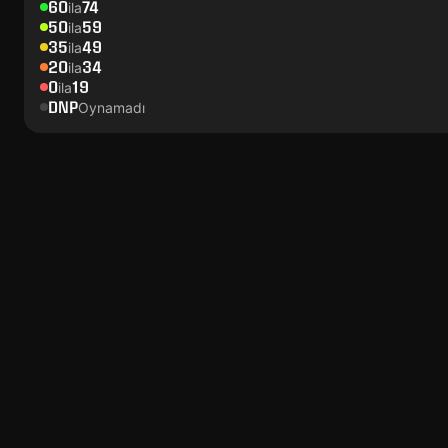
60
74
ila
50
59
ila
35
49
ila
20
34
ila
0
19
ila
DNP
Oynamadı