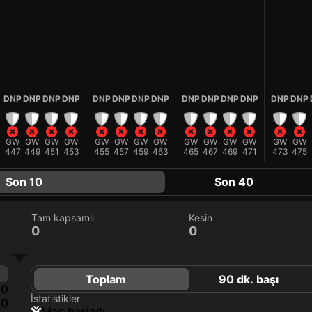
DNP
DNP
DNP
DNP
DNP
DNP
DNP
DNP
DNP
DNP
DNP
DNP
DNP
DNP
GW
GW
GW
GW
GW
GW
GW
GW
GW
GW
GW
GW
GW
GW
447
449
451
453
455
457
459
463
465
467
469
471
473
475
Son 10
Son 40
Tam kapsamlı
Kesin
0
0
Toplam
90 dk. başı
0
İstatistikler
0
maç başladı