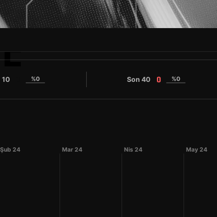
E
 10
%0
Son 40
%0
0
0
Şub 24
Mar 24
Nis 24
May 24