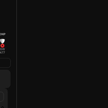
DNP
GW
477
0