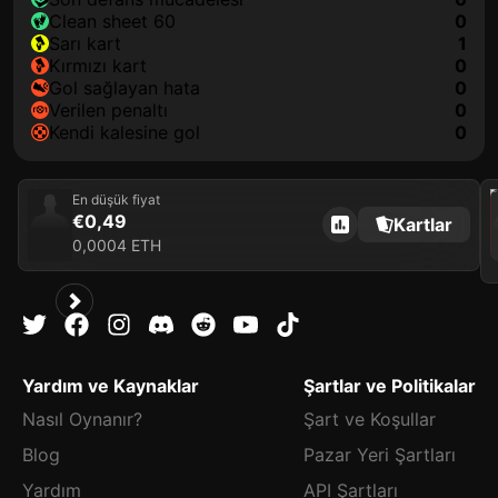
clean sheet 60
0
sarı kart
1
kırmızı kart
0
gol sağlayan hata
0
verilen penaltı
0
kendi kalesine gol
0
2021
En düşük fiyat
€0,49
Kartlar
0,0004 ETH
Yardım ve Kaynaklar
Şartlar ve Politikalar
Nasıl Oynanır?
Şart ve Koşullar
Blog
Pazar Yeri Şartları
Yardım
API Şartları