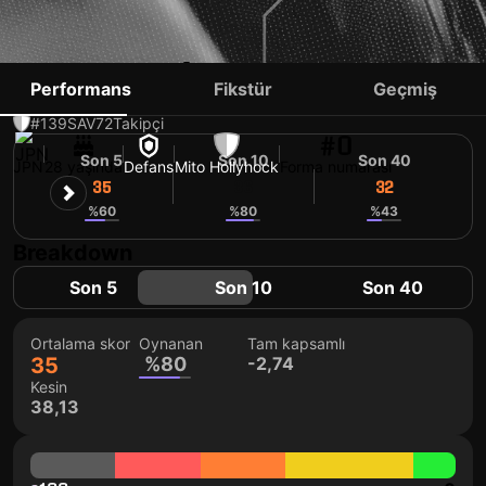
TAKUMI MASE
Performans
Fikstür
Geçmiş
#139
SAV
72
Takipçi
#0
Son 5
Son 10
Son 40
JPN
28 yaşında
Defans
Mito Hollyhock
Forma numarası
35
36
32
%60
%80
%43
Breakdown
Son 5
Son 10
Son 40
Ortalama skor
Oynanan
Tam kapsamlı
35
%80
-2,74
Kesin
38,13