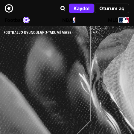
Kaydol
Oturum aç
Football
NBA
MLB
FOOTBALL
OYUNCULAR
TAKUMI MASE