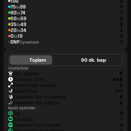
100
0
75
99
0
ila
60
74
1
ila
50
59
0
ila
35
49
3
ila
20
34
2
ila
0
19
2
ila
DNP
2
Oynamadı
Toplam
90 dk. başı
İstatistikler
maç başladı
8
oynanan süre
648
duran topa vuruldu
0
isabetli pas
217
kazanılan ikili mücadele
4
kazanılan top kapma
6
Kesin eylemler
gol
0
gol asisti
1
kazanılan asist penaltı
0
son defans mücadelesi
0