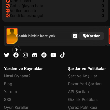
kırmızı kart
0
gol sağlayan hata
0
verilen penaltı
0
kendi kalesine gol
0
Satılık hiçbir kart yok
Kartlar
Yardım ve Kaynaklar
Şartlar ve Politikalar
Nasıl Oynanır?
Şart ve Koşullar
Blog
Pazar Yeri Şartları
Yardım
API Şartları
SSS
Gizlilik Politikası
Oyun Kuralları
Çerez Politikası