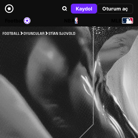
Kaydol
Oturum aç
Football
NBA
MLB
FOOTBALL
OYUNCULAR
STIAN SJØVOLD