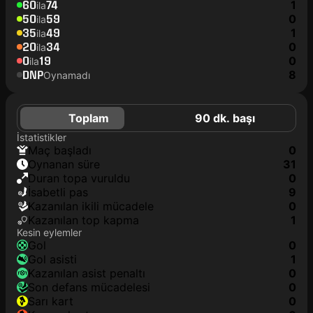
60
74
1
ila
50
59
0
ila
35
49
1
ila
20
34
0
ila
0
19
0
ila
DNP
8
Oynamadı
Toplam
90 dk. başı
İstatistikler
maç başladı
0
oynanan süre
31
duran topa vuruldu
0
isabetli pas
9
kazanılan ikili mücadele
0
kazanılan top kapma
1
Kesin eylemler
gol
0
gol asisti
1
kazanılan asist penaltı
0
son defans mücadelesi
0
sarı kart
0