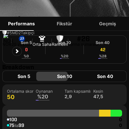
STIAN SJØVOLD
Performans
Fikstür
Geçmiş
#5
MD
2
Takipçi
#26
Son 5
Son 10
Son 40
NOR
20 yaşında
Orta Saha
Ranheim
Forma numarası
0
42
42
%0
%20
%28
Breakdown
Son 5
Son 10
Son 40
Ortalama skor
Oynanan
Tam kapsamlı
Kesin
50
%20
2,9
47,5
100
0
75
99
0
ila