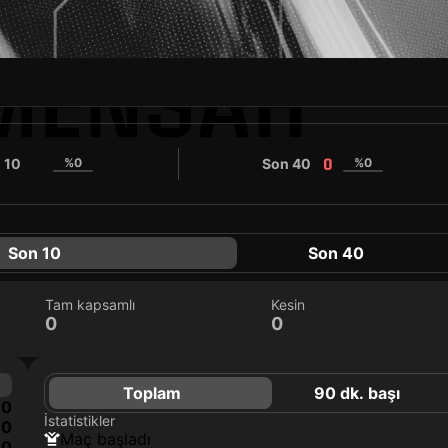
MENSAH
 10
%0
Son 40
%0
0
0
Son 10
Son 40
Tam kapsamlı
Kesin
0
0
Toplam
90 dk. başı
0
İstatistikler
0
maç başladı
0