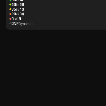
50
59
ila
35
49
ila
20
34
ila
0
19
ila
DNP
Oynamadı