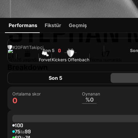
STEPHAN 
Performans
Fikstür
Geçmiş
#20
FW
1
Takipçi
Son 5
%0
Son
0
#7
DEU
26 yaşında
Forvet
Kickers Offenbach
Forma numarası
Breakdown
Son 5
Ortalama skor
Oynanan
0
%0
100
75
99
ila
60
74
ila