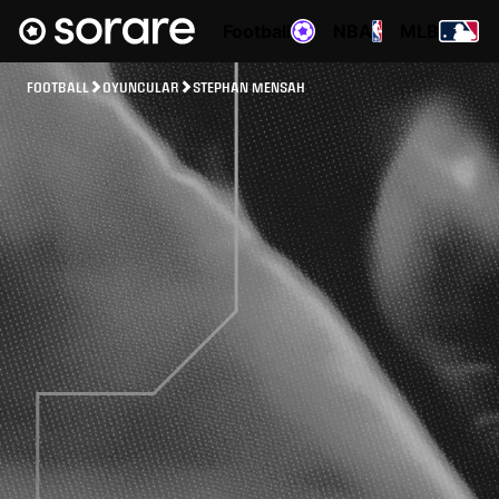
Football
NBA
MLB
FOOTBALL
OYUNCULAR
STEPHAN MENSAH