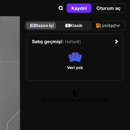
Kaydol
Oturum aç
Limited
Sezon İçi
Klasik
Satış geçmişi
1 Hafta
(€)
Veri yok
Şu anda satışta hiçbir kart yok