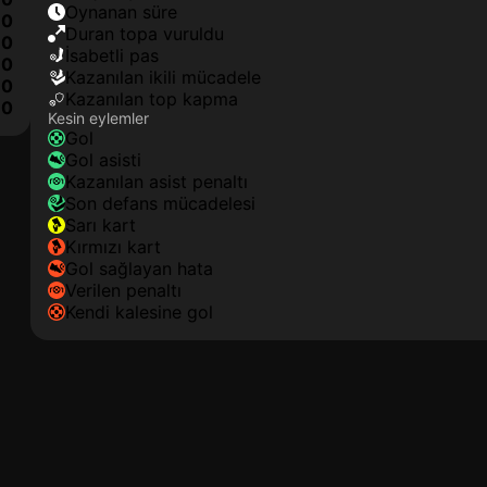
oynanan süre
0
duran topa vuruldu
0
isabetli pas
0
kazanılan ikili mücadele
0
kazanılan top kapma
0
Kesin eylemler
gol
gol asisti
kazanılan asist penaltı
son defans mücadelesi
sarı kart
kırmızı kart
gol sağlayan hata
verilen penaltı
kendi kalesine gol