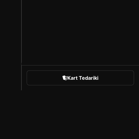
Kart Tedariki
orts
Sorare Hakkında
Kariyer
Oluşturucu Programı