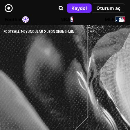
Kaydol
Oturum aç
Football
NBA
MLB
FOOTBALL
OYUNCULAR
JEON SEUNG-MIN