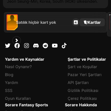
Jeon Seung-Min, Korea, South (ROK) ülkesinden.
2021
Satılık hiçbir kart yok
Kartlar
Yardım ve Kaynaklar
Şartlar ve Politikalar
Nasıl Oynanır?
Şart ve Koşullar
Blog
Pazar Yeri Şartları
Yardım
API Şartları
SSS
Gizlilik Politikası
Oyun Kuralları
Çerez Politikası
Sorare Fantasy Sports
Sorare Hakkında