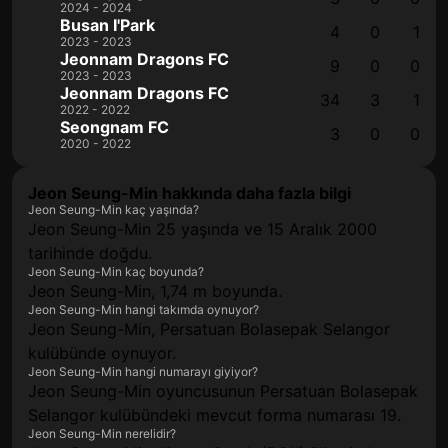
2024 - 2024
Busan I'Park
4
0
1
2023 - 2023
Jeonnam Dragons FC
9
0
0
2023 - 2023
Jeonnam Dragons FC
34
3
1
2022 - 2022
Seongnam FC
3
0
0
2020 - 2022
Jeon Seung-Min hakkında daha fazla bilgi
Jeon Seung-Min kaç yaşında?
Jeon Seung-Min 25 yaşında ve 15 Aralık 2000
tarihinde doğdu.
Jeon Seung-Min kaç boyunda?
Jeon Seung-Min, 1,74 m boyunda.
Jeon Seung-Min hangi takımda oynuyor?
Jeon Seung-Min, Persatuan Bolasepak Selangor
kulübünde oynuyor.
Jeon Seung-Min hangi numarayı giyiyor?
Jeon Seung-Min oyuncusunun Persatuan Bolasepak
Selangor kulübündeki mevcut forma numarası 19.
Jeon Seung-Min nerelidir?