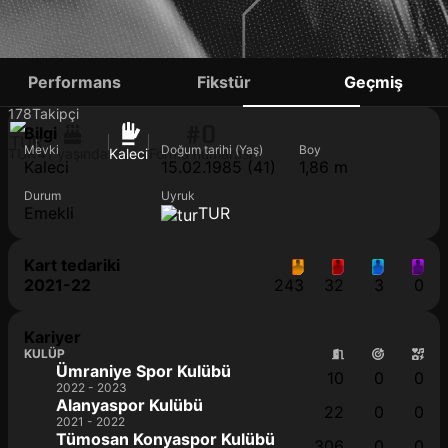
SERKAN KIRINTILI
Performans
Fikstür
Geçmiş
178
Takipçi
#0
Bilgi
Mevki
Doğum tarihi (Yaş)
Boy
TUR
41 yaşında
Kaleci
Forma numarası
Kaleci
15.02.1985 (41)
1,86 m
Durum
Uyruk
Emekli
TUR
Kart tedariki
2021-22
243
32
3
0
Kariyer
KULÜP
Ümraniye Spor Kulübü
10
0
0
2022 - 2023
Alanyaspor Kulübü
22
0
0
2021 - 2022
Tümosan Konyaspor Kulübü
306
0
0