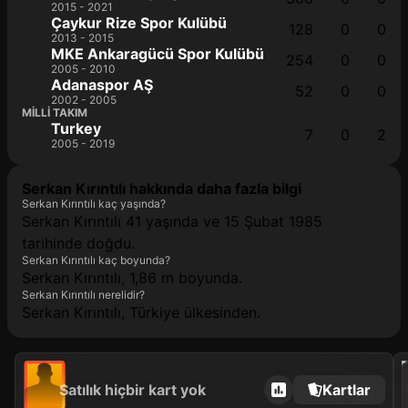
2015 - 2021
Çaykur Rize Spor Kulübü
128
0
0
2013 - 2015
MKE Ankaragücü Spor Kulübü
254
0
0
2005 - 2010
Adanaspor AŞ
52
0
0
2002 - 2005
MILLI TAKIM
Turkey
7
0
2
2005 - 2019
Serkan Kırıntılı hakkında daha fazla bilgi
Serkan Kırıntılı kaç yaşında?
Serkan Kırıntılı 41 yaşında ve 15 Şubat 1985
tarihinde doğdu.
Serkan Kırıntılı kaç boyunda?
Serkan Kırıntılı, 1,86 m boyunda.
Serkan Kırıntılı nerelidir?
Serkan Kırıntılı, Türkiye ülkesinden.
2021
Satılık hiçbir kart yok
Kartlar