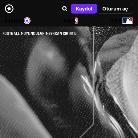
Kaydol
Oturum aç
Football
NBA
MLB
FOOTBALL
OYUNCULAR
SERKAN KIRINTILI