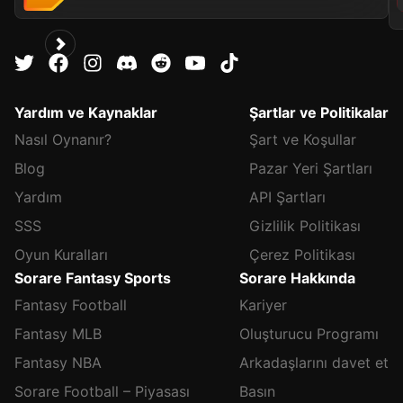
Yardım ve Kaynaklar
Şartlar ve Politikalar
Nasıl Oynanır?
Şart ve Koşullar
Blog
Pazar Yeri Şartları
Yardım
API Şartları
SSS
Gizlilik Politikası
Oyun Kuralları
Çerez Politikası
Sorare Fantasy Sports
Sorare Hakkında
Fantasy Football
Kariyer
Fantasy MLB
Oluşturucu Programı
Fantasy NBA
Arkadaşlarını davet et
Sorare Football – Piyasası
Basın