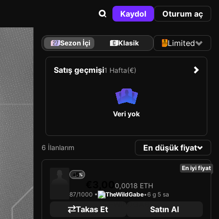
Kaydol
Oturum aç
Limited
Sezon İçi
Klasik
Satış geçmişi
1 Hafta
(€)
Veri yok
En düşük fiyat
6 İlanlarım
En iyi fiyat
+5
€3,00
0,0018 ETH
87/1000 •
TheWildGabe
•
6 g 5 sa
Takas Et
Satın Al