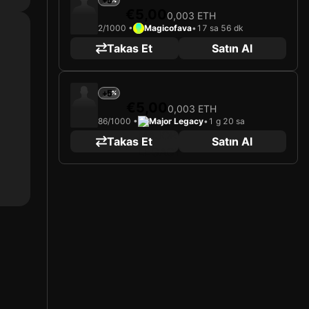
+5
€5,00
0,003 ETH
2/1000 •
Magicofava
•
17 sa 56 dk
Takas Et
Satın Al
+5
€5,00
0,003 ETH
86/1000 •
Major Legacy
•
1 g 20 sa
Takas Et
Satın Al