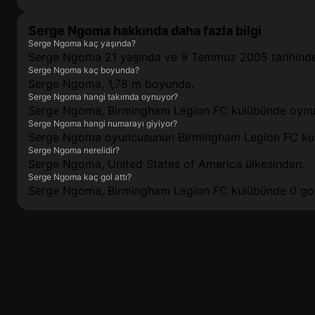
Serge Ngoma hakkında daha fazla bilgi
Serge Ngoma kaç yaşında?
Serge Ngoma 21 yaşında ve 9 Temmuz 2005 tarihind
Serge Ngoma kaç boyunda?
Serge Ngoma, 1,78 m boyunda.
Serge Ngoma hangi takımda oynuyor?
Serge Ngoma, Birmingham Legion FC kulübünde oynu
Serge Ngoma hangi numarayı giyiyor?
Serge Ngoma oyuncusunun Birmingham Legion FC kul
Serge Ngoma nerelidir?
Serge Ngoma, United States of America ülkesinden.
Serge Ngoma kaç gol attı?
Serge Ngoma, Birmingham Legion FC kulübünde 0 gol 