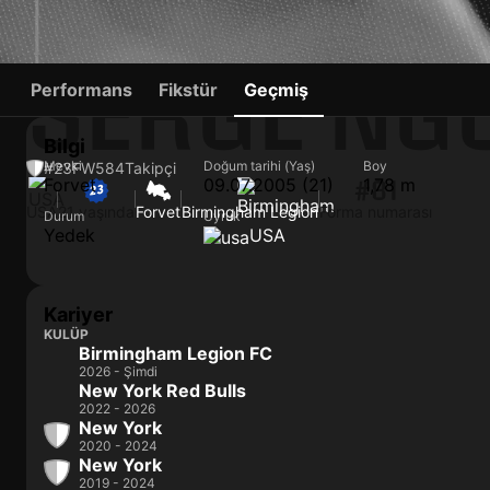
SERGE NG
Performans
Fikstür
Geçmiş
Bilgi
Mevki
Doğum tarihi (Yaş)
Boy
#23
FW
584
Takipçi
Forvet
09.07.2005 (21)
1,78 m
#81
USA
21 yaşında
Forvet
Birmingham Legion
Forma numarası
Durum
Uyruk
Yedek
USA
Kariyer
KULÜP
Birmingham Legion FC
2026 - Şimdi
New York Red Bulls
2022 - 2026
New York
2020 - 2024
New York
2019 - 2024