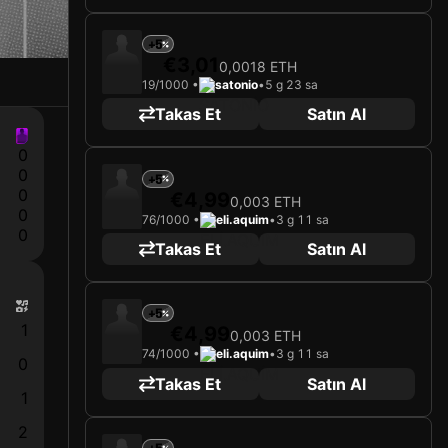
+5
€3,01
0,0018 ETH
19/1000 •
satonio
•
5 g 23 sa
Takas Et
Satın Al
0
0
+5
0
€4,99
0,003 ETH
0
76/1000 •
eli.aquim
•
3 g 11 sa
0
Takas Et
Satın Al
+5
1
€4,99
0,003 ETH
74/1000 •
eli.aquim
•
3 g 11 sa
0
Takas Et
Satın Al
1
2