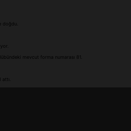
e doğdu.
yor.
übündeki mevcut forma numarası 81.
attı.