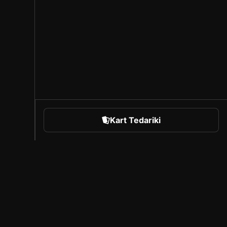
Kart Tedariki
orts
Sorare Hakkında
Kariyer
Oluşturucu Programı
Arkadaşlarını davet et