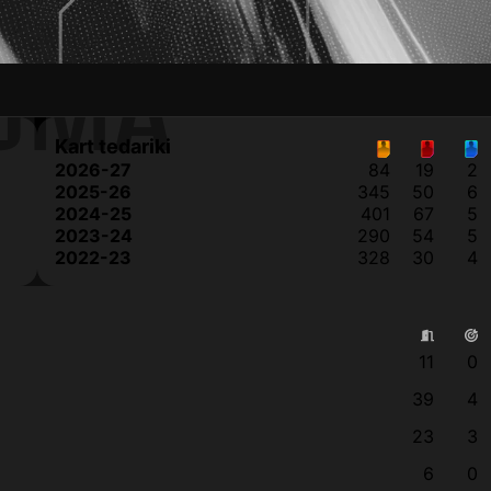
OMA
Kart tedariki
2026-27
84
19
2
2025-26
345
50
6
2024-25
401
67
5
2023-24
290
54
5
2022-23
328
30
4
11
0
39
4
23
3
6
0