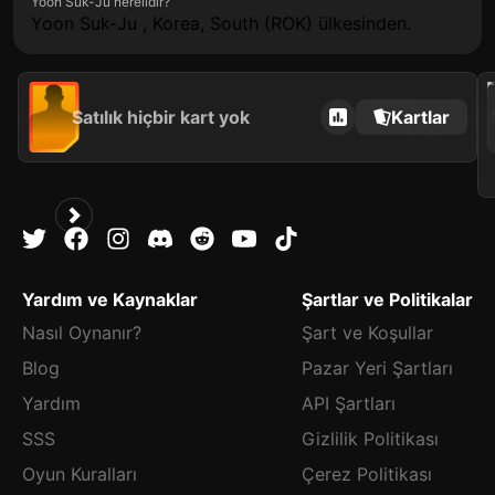
Yoon Suk-Ju nerelidir?
Yoon Suk-Ju , Korea, South (ROK) ülkesinden.
202
Satılık hiçbir kart yok
Kartlar
Yardım ve Kaynaklar
Şartlar ve Politikalar
Nasıl Oynanır?
Şart ve Koşullar
Blog
Pazar Yeri Şartları
Yardım
API Şartları
SSS
Gizlilik Politikası
Oyun Kuralları
Çerez Politikası