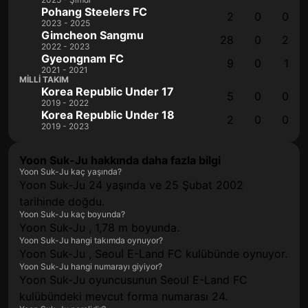
Pohang Steelers FC
2
0
0
2023 - 2025
Gimcheon Sangmu
28
0
2
2022 - 2023
Gyeongnam FC
9
0
1
2021 - 2021
MILLI TAKIM
Korea Republic Under 17
5
0
0
2019 - 2022
Korea Republic Under 18
2
0
0
2019 - 2023
Yoon Suk-Ju hakkında daha fazla bilgi
Yoon Suk-Ju kaç yaşında?
Yoon Suk-Ju 24 yaşında ve 25 Şubat 2002
tarihinde doğdu.
Yoon Suk-Ju kaç boyunda?
Yoon Suk-Ju , 1,78 m boyunda.
Yoon Suk-Ju hangi takımda oynuyor?
Yoon Suk-Ju , Seoul E-Land FC kulübünde oynuyor.
Yoon Suk-Ju hangi numarayı giyiyor?
Yoon Suk-Ju oyuncusunun Seoul E-Land FC
kulübündeki mevcut forma numarası 24.