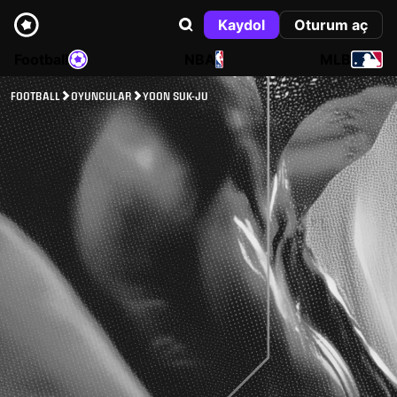
Kaydol
Oturum aç
Football
NBA
MLB
FOOTBALL
OYUNCULAR
YOON SUK-JU