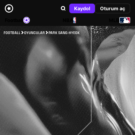
Kaydol
Oturum aç
Football
NBA
MLB
FOOTBALL
OYUNCULAR
PARK SANG-HYEOK