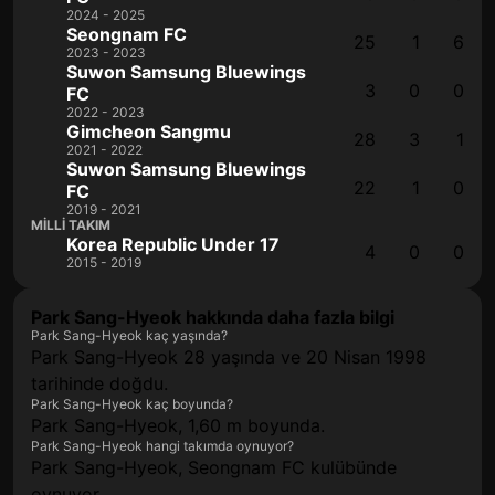
2024 - 2025
Seongnam FC
25
1
6
2023 - 2023
Suwon Samsung Bluewings
3
0
0
FC
2022 - 2023
Gimcheon Sangmu
28
3
1
2021 - 2022
Suwon Samsung Bluewings
22
1
0
FC
2019 - 2021
MILLI TAKIM
Korea Republic Under 17
4
0
0
2015 - 2019
Park Sang-Hyeok hakkında daha fazla bilgi
Park Sang-Hyeok kaç yaşında?
Park Sang-Hyeok 28 yaşında ve 20 Nisan 1998
tarihinde doğdu.
Park Sang-Hyeok kaç boyunda?
Park Sang-Hyeok, 1,60 m boyunda.
Park Sang-Hyeok hangi takımda oynuyor?
Park Sang-Hyeok, Seongnam FC kulübünde
oynuyor.