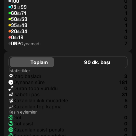
100
0
75
99
0
ila
60
74
1
ila
50
59
0
ila
35
49
1
ila
20
34
1
ila
0
19
0
ila
DNP
7
Oynamadı
Toplam
90 dk. başı
İstatistikler
maç başladı
3
oynanan süre
181
duran topa vuruldu
0
isabetli pas
31
kazanılan ikili mücadele
5
kazanılan top kapma
0
Kesin eylemler
gol
0
gol asisti
0
kazanılan asist penaltı
0
son defans mücadelesi
0