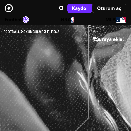
Kaydol
Oturum aç
Football
NBA
MLB
FOOTBALL
OYUNCULAR
R. PEÑA
Şuraya ekle: