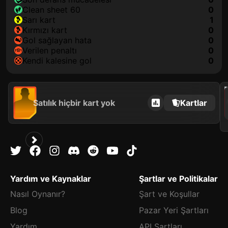
clean sheet 60
0
sarı kart
1
kırmızı kart
0
gol sağlayan hata
0
verilen penaltı
0
kendi kalesine gol
0
202
Satılık hiçbir kart yok
Kartlar
Yardım ve Kaynaklar
Şartlar ve Politikalar
Nasıl Oynanır?
Şart ve Koşullar
Blog
Pazar Yeri Şartları
Yardım
API Şartları