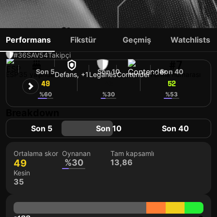
R. PEÑA
Performans
Fikstür
Geçmiş
Watchlists
#36
SAV
54
Takipçi
#7
Son 5
Son 10
Son 40
ESP
35 yaşında
Defans, +1
Leganés
Contender
Forma numarası
49
46
52
%60
%30
%53
Breakdown
Son 5
Son 10
Son 40
Ortalama skor
Oynanan
Tam kapsamlı
49
%30
13,86
Kesin
35