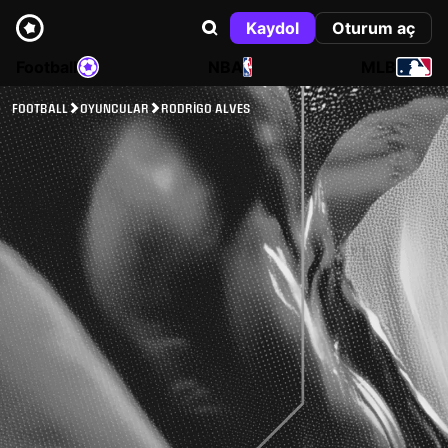
Kaydol
Oturum aç
Football
NBA
MLB
FOOTBALL
OYUNCULAR
RODRIGO ALVES