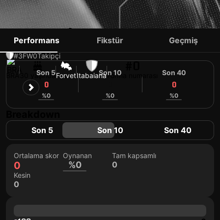
RODRIGO ALVES
Performans
Fikstür
Geçmiş
#3
FW
0
Takipçi
#0
Son 5
Son 10
Son 40
BRA
30 yaşında
Forvet
Itabaiana
Forma numarası
0
0
0
%0
%0
%0
Breakdown
Son 5
Son 10
Son 40
Ortalama skor
Oynanan
Tam kapsamlı
0
%0
0
Kesin
0