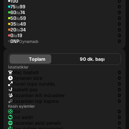
100
0
75
99
0
ila
60
74
0
ila
50
59
0
ila
35
49
0
ila
20
34
0
ila
0
19
0
ila
DNP
0
Oynamadı
Toplam
90 dk. başı
İstatistikler
maç başladı
0
oynanan süre
0
duran topa vuruldu
0
isabetli pas
0
kazanılan ikili mücadele
0
kazanılan top kapma
0
Kesin eylemler
gol
0
gol asisti
0
kazanılan asist penaltı
0
son defans mücadelesi
0