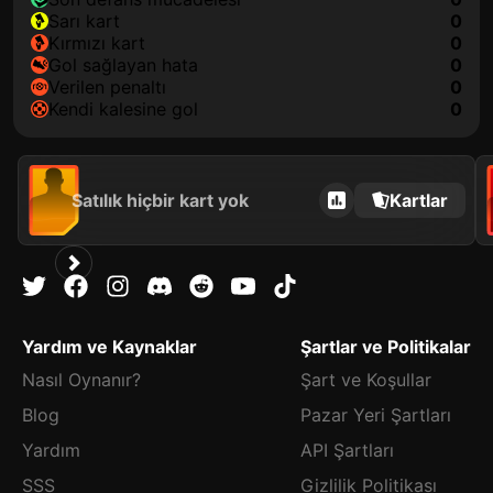
sarı kart
0
kırmızı kart
0
gol sağlayan hata
0
verilen penaltı
0
kendi kalesine gol
0
Satılık hiçbir kart yok
Kartlar
Yardım ve Kaynaklar
Şartlar ve Politikalar
Nasıl Oynanır?
Şart ve Koşullar
Blog
Pazar Yeri Şartları
Yardım
API Şartları
SSS
Gizlilik Politikası