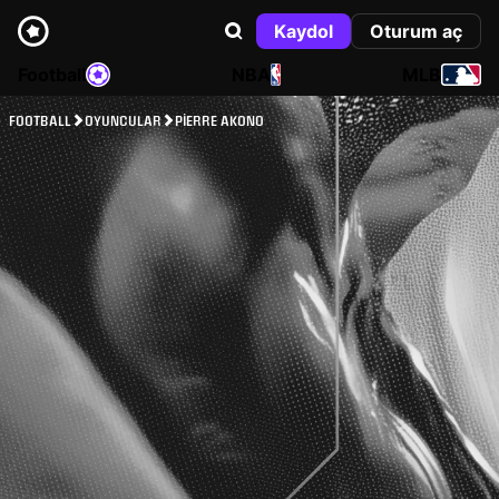
Kaydol
Oturum aç
Football
NBA
MLB
FOOTBALL
OYUNCULAR
PIERRE AKONO