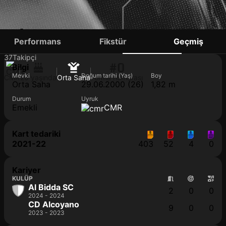
PIERRE AKONO
Performans
Fikstür
Geçmiş
37
Takipçi
#0
Bilgi
Mevki
Doğum tarihi (Yaş)
Boy
CMR
26 yaşında
Orta Saha
Forma numarası
Orta Saha
29.06.2000 (26)
1,82 m
Durum
Uyruk
Emekli
CMR
Kart tedariki
2021-22
403
52
4
0
Kariyer
KULÜP
Al Bidda SC
2
0
0
2024 - 2024
CD Alcoyano
9
0
0
2023 - 2023