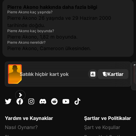
Pierre Akono hakkında daha fazla bilgi
Pierre Akono kaç yaşında?
Pierre Akono 26 yaşında ve 29 Haziran 2000
tarihinde doğdu.
Pierre Akono kaç boyunda?
Pierre Akono, 1,82 m boyunda.
Pierre Akono nerelidir?
Pierre Akono, Cameroon ülkesinden.
2021
Satılık hiçbir kart yok
Kartlar
Yardım ve Kaynaklar
Şartlar ve Politikalar
Nasıl Oynanır?
Şart ve Koşullar