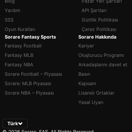
Blog
Pazar Yeri Şartları
Yardım
API Şartları
SSS
Gizlilik Politikası
Oyun Kuralları
Çerez Politikası
Sorare Fantasy Sports
Sorare Hakkında
Fantasy Football
Kariyer
Fantasy MLB
Oluşturucu Programı
Fantasy NBA
Arkadaşlarını davet et
Sorare Football – Piyasası
Basın
Sorare: MLB Piyasası
Kapsam
Sorare NBA – Piyasası
Lisanslı Ortaklar
Yasal Uyarı
Türk
© 2026 Sorare, SAS. All Rights Reserved.