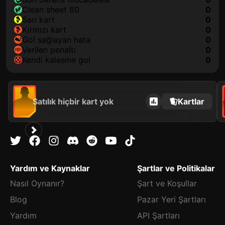
clean sheet 60
0
sarı kart
0
kırmızı kart
0
gol sağlayan hata
0
verilen penaltı
0
kendi kalesine gol
0
Satılık hiçbir kart yok
Kartlar
Yardım ve Kaynaklar
Şartlar ve Politikalar
Nasıl Oynanır?
Şart ve Koşullar
Blog
Pazar Yeri Şartları
Yardım
API Şartları