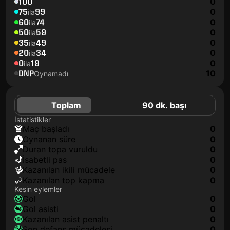
100
0
75
99
0
ila
60
74
0
ila
50
59
0
ila
35
49
0
ila
20
34
0
ila
0
19
0
ila
DNP
10
Oynamadı
Toplam
90 dk. başı
İstatistikler
maç başladı
0
oynanan süre
0
duran topa vuruldu
0
isabetli pas
0
kazanılan ikili mücadele
0
kazanılan top kapma
0
Kesin eylemler
gol
0
gol asisti
0
kazanılan asist penaltı
0
son defans mücadelesi
0