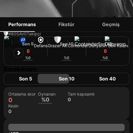
PETAR MARKOVIĆ
Performans
Fikstür
Geçmiş
#80
SAV
0
Takipçi
Son 5
Son 10
Son 40
AUT
20 yaşında
Defans
Grazer AK
Contender
Dünyanın Geri Kalanı
Fo
0
0
0
%0
%0
%0
Breakdown
Son 5
Son 10
Son 40
Ortalama skor
Oynanan
Tam kapsamlı
0
%0
0
Kesin
0