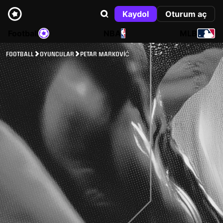
Kaydol
Oturum aç
Football
NBA
MLB
FOOTBALL
OYUNCULAR
PETAR MARKOVIĆ