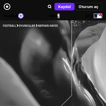
Kaydol
Oturum aç
Football
NBA
MLB
FOOTBALL
OYUNCULAR
NATHAN HAYES