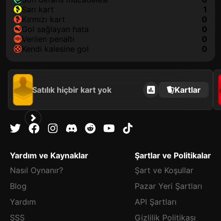
sarı kart
1
kırmızı kart
0
gol sağlayan hata
0
verilen penaltı
0
kendi kalesine gol
0
Satılık hiçbir kart yok
Kartlar
Yardım ve Kaynaklar
Şartlar ve Politikalar
Nasıl Oynanır?
Şart ve Koşullar
Blog
Pazar Yeri Şartları
Yardım
API Şartları
SSS
Gizlilik Politikası