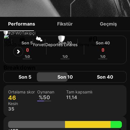
NATHAN HAYES
Performans
Fikstür
Geçmiş
#2
FW
0
Takipçi
#0
Son 5
Son 10
Son 40
USA
25 yaşında
Forvet
Deportes Linares
Forma numarası
0
0
0
%0
%0
%0
Breakdown
Son 5
Son 10
Son 40
Ortalama skor
Oynanan
Tam kapsamlı
46
%50
11,14
Kesin
35