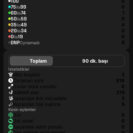
100
0
75
99
0
ila
60
74
1
ila
50
59
0
ila
35
49
4
ila
20
34
0
ila
0
19
0
ila
DNP
5
Oynamadı
Toplam
90 dk. başı
İstatistikler
maç başladı
3
oynanan süre
316
duran topa vuruldu
0
isabetli pas
215
kazanılan ikili mücadele
3
kazanılan top kapma
5
Kesin eylemler
gol
0
gol asisti
0
kazanılan asist penaltı
0
son defans mücadelesi
0