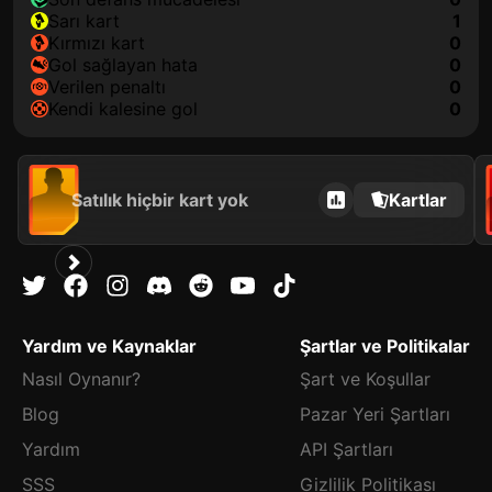
sarı kart
1
kırmızı kart
0
gol sağlayan hata
0
verilen penaltı
0
kendi kalesine gol
0
Satılık hiçbir kart yok
Kartlar
Yardım ve Kaynaklar
Şartlar ve Politikalar
Nasıl Oynanır?
Şart ve Koşullar
Blog
Pazar Yeri Şartları
Yardım
API Şartları
SSS
Gizlilik Politikası