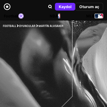
Kaydol
Oturum aç
Football
NBA
MLB
FOOTBALL
OYUNCULAR
MARTIN ALVSAKER