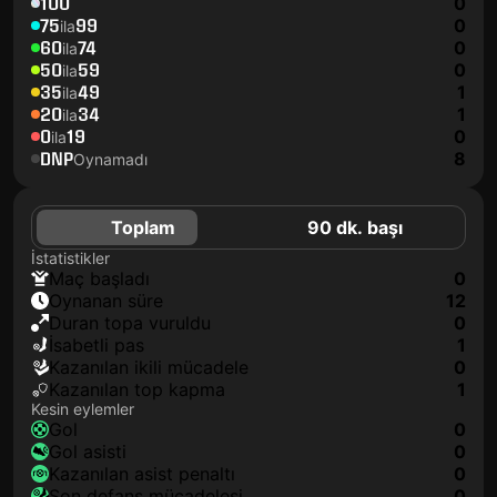
100
0
75
99
0
ila
60
74
0
ila
50
59
0
ila
35
49
1
ila
20
34
1
ila
0
19
0
ila
DNP
8
Oynamadı
Toplam
90 dk. başı
İstatistikler
maç başladı
0
oynanan süre
12
duran topa vuruldu
0
isabetli pas
1
kazanılan ikili mücadele
0
kazanılan top kapma
1
Kesin eylemler
gol
0
gol asisti
0
kazanılan asist penaltı
0
son defans mücadelesi
0