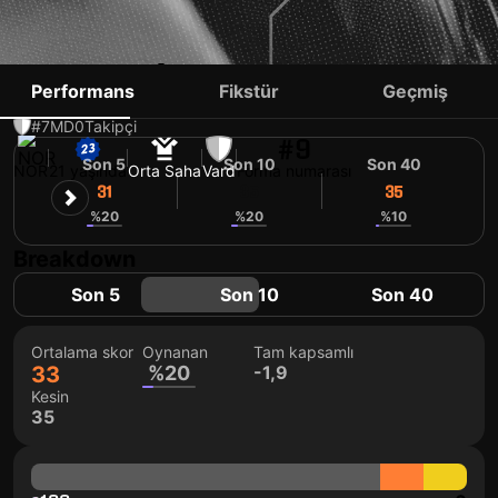
MARTIN ALVSAKER
Performans
Fikstür
Geçmiş
#7
MD
0
Takipçi
#9
Son 5
Son 10
Son 40
NOR
21 yaşında
Orta Saha
Vard
Forma numarası
31
35
35
%20
%20
%10
Breakdown
Son 5
Son 10
Son 40
Ortalama skor
Oynanan
Tam kapsamlı
33
%20
-1,9
Kesin
35