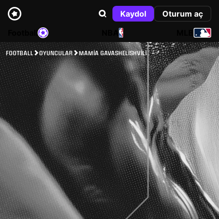
Kaydol
Oturum aç
Football
NBA
MLB
FOOTBALL
OYUNCULAR
MAMIA GAVASHELISHVILI