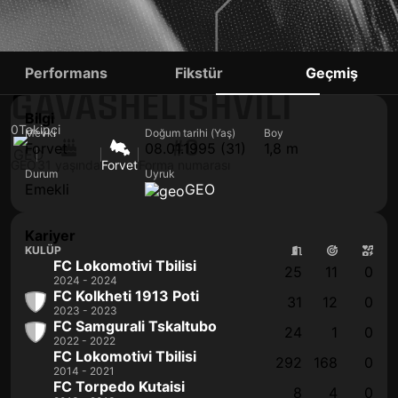
MAMIA
Performans
Fikstür
Geçmiş
GAVASHELISHVILI
Bilgi
0
Takipçi
Mevki
Doğum tarihi (Yaş)
Boy
#0
Forvet
08.01.1995 (31)
1,8 m
GEO
31 yaşında
Forvet
Forma numarası
Durum
Uyruk
Emekli
GEO
Kariyer
KULÜP
FC Lokomotivi Tbilisi
25
11
0
2024 - 2024
FC Kolkheti 1913 Poti
31
12
0
2023 - 2023
FC Samgurali Tskaltubo
24
1
0
2022 - 2022
FC Lokomotivi Tbilisi
292
168
0
2014 - 2021
FC Torpedo Kutaisi
8
4
0