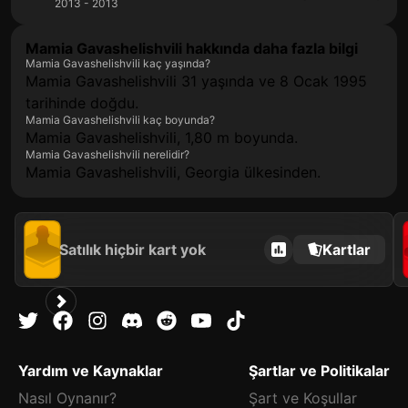
2013 - 2013
Mamia Gavashelishvili hakkında daha fazla bilgi
Mamia Gavashelishvili kaç yaşında?
Mamia Gavashelishvili 31 yaşında ve 8 Ocak 1995
tarihinde doğdu.
Mamia Gavashelishvili kaç boyunda?
Mamia Gavashelishvili, 1,80 m boyunda.
Mamia Gavashelishvili nerelidir?
Mamia Gavashelishvili, Georgia ülkesinden.
Satılık hiçbir kart yok
Kartlar
Yardım ve Kaynaklar
Şartlar ve Politikalar
Nasıl Oynanır?
Şart ve Koşullar