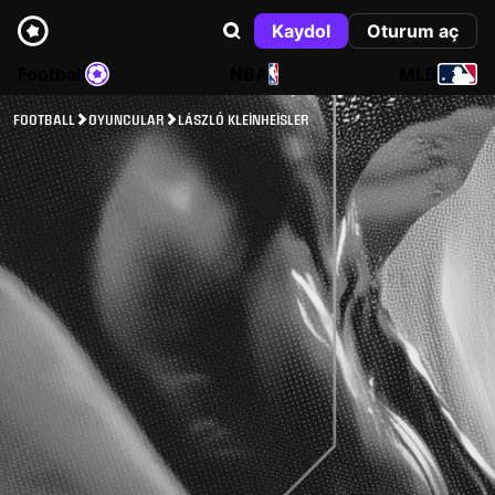
Kaydol
Oturum aç
Football
NBA
MLB
FOOTBALL
OYUNCULAR
LÁSZLÓ KLEINHEISLER