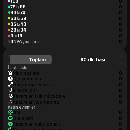
100
0
75
99
0
ila
60
74
0
ila
50
59
0
ila
35
49
0
ila
20
34
0
ila
0
19
0
ila
DNP
0
Oynamadı
Toplam
90 dk. başı
İstatistikler
maç başladı
0
oynanan süre
0
duran topa vuruldu
0
isabetli pas
0
kazanılan ikili mücadele
0
kazanılan top kapma
0
Kesin eylemler
gol
0
gol asisti
0
kazanılan asist penaltı
0
son defans mücadelesi
0