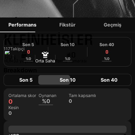
LÁSZLÓ
Performans
Fikstür
Geçmiş
KLEINHEISLER
Son 5
Son 10
Son 40
117
Takipçi
0
0
0
#0
%0
%0
%0
HUN
32 yaşında
Orta Saha
Forma numarası
Breakdown
Son 5
Son 10
Son 40
Ortalama skor
Oynanan
Tam kapsamlı
0
%0
0
Kesin
0