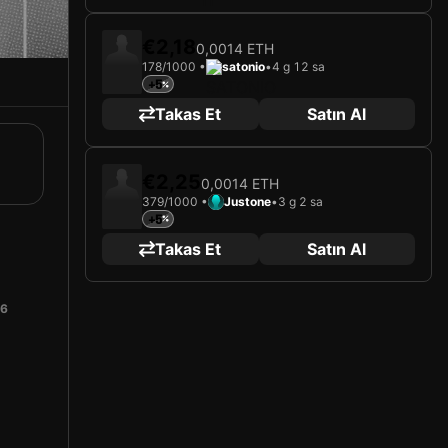
€2,18
0,0014 ETH
178/1000 •
satonio
•
4 g 12 sa
+5
Takas Et
Satın Al
€2,25
0,0014 ETH
379/1000 •
Justone
•
3 g 2 sa
+5
Takas Et
Satın Al
26