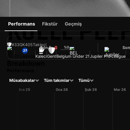
KJELL PE
Performans
Fikstür
Geçmiş
#33
GK
405
Takipçi
Son 5
%0
Son
0
BEL
22 yaşında
Kaleci
Gent
Belgium Under 21
Jupiler Pro League
F
Breakdown
Performans
Müsabakalar
Tüm takımlar
Tümü
Ara 25
Oca 26
Şub 26
Mar 26