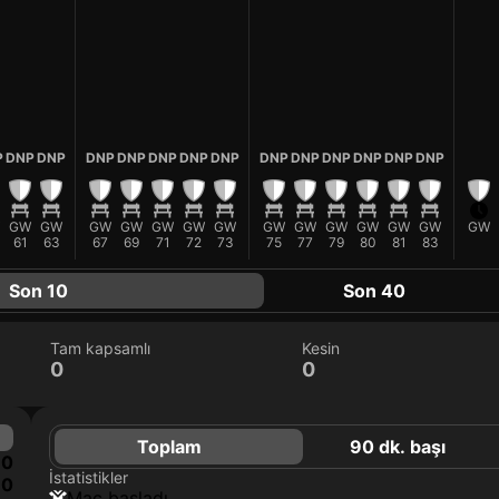
P
DNP
DNP
DNP
DNP
DNP
DNP
DNP
DNP
DNP
DNP
DNP
DNP
DNP
GW
GW
GW
GW
GW
GW
GW
GW
GW
GW
GW
GW
GW
GW
61
63
67
69
71
72
73
75
77
79
80
81
83
Son 10
Son 40
Tam kapsamlı
Kesin
0
0
Toplam
90 dk. başı
0
İstatistikler
0
maç başladı