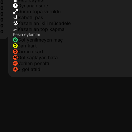
0
oynanan süre
0
duran topa vuruldu
0
isabetli pas
0
kazanılan ikili mücadele
0
kazanılan top kapma
10
Kesin eylemler
gol yenilmeyen maç
sarı kart
kırmızı kart
gol sağlayan hata
verilen penaltı
3 gol atıldı