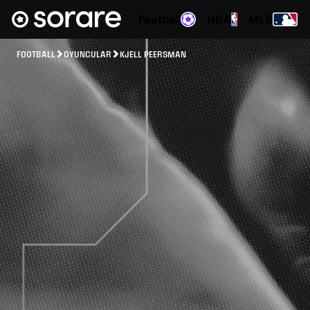
Football
NBA
MLB
FOOTBALL
OYUNCULAR
KJELL PEERSMAN