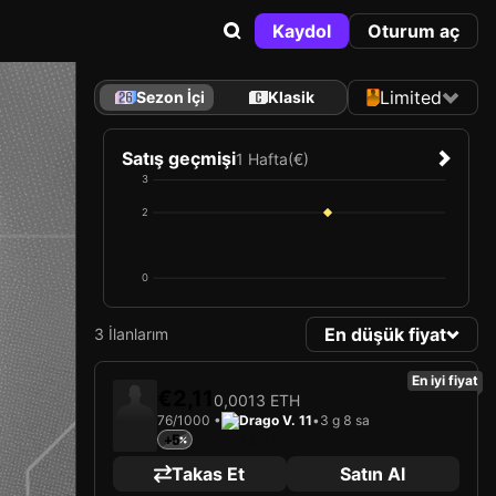
Kaydol
Oturum aç
Limited
Sezon İçi
Klasik
Satış geçmişi
1 Hafta
(€)
3
2
0
En düşük fiyat
3 İlanlarım
En iyi fiyat
€2,11
0,0013 ETH
76/1000 •
Drago V. 11
•
3 g 8 sa
+5
Takas Et
Satın Al