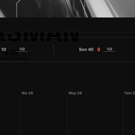
ERSMAN
 10
%0
Son 40
%0
0
0
#30
orma numarası
Nis 26
May 26
Tem 