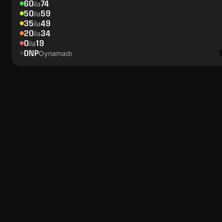
60
74
ila
50
59
ila
35
49
ila
20
34
ila
0
19
ila
DNP
Oynamadı