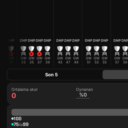
DNP
DNP
DNP
DNP
DNP
DNP
DNP
DNP
DNP
DNP
DNP
DNP
DNP
DN
GW
GW
GW
GW
GW
GW
GW
GW
GW
GW
GW
GW
GW
GW
29
31
33
35
37
39
45
47
49
51
53
55
57
59
Son 5
Ortalama skor
Oynanan
0
%0
100
75
99
ila