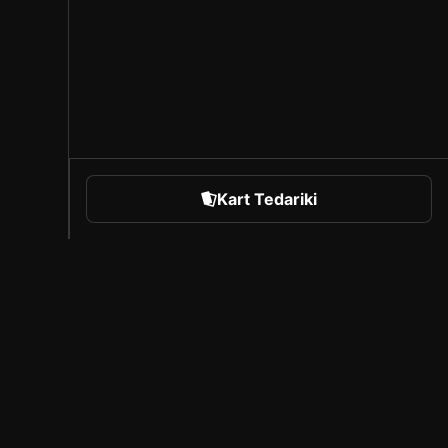
Kart Tedariki
orts
Sorare Hakkında
Kariyer
Oluşturucu Programı
Arkadaşlarını davet et
iyasası
Basın