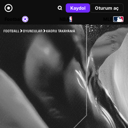
Kaydol
Oturum aç
Football
NBA
MLB
FOOTBALL
OYUNCULAR
KAORU TAKAYAMA