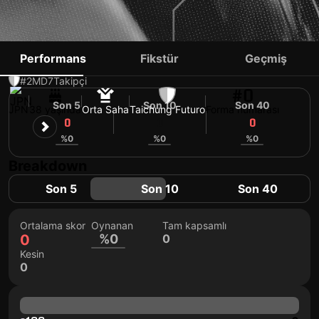
KAORU TAKAYAMA
Performans
Fikstür
Geçmiş
#2
MD
7
Takipçi
#0
Son 5
Son 10
Son 40
JPN
38 yaşında
Orta Saha
Taichung Futuro
Forma numarası
0
0
0
%0
%0
%0
Breakdown
Son 5
Son 10
Son 40
Ortalama skor
Oynanan
Tam kapsamlı
0
%0
0
Kesin
0