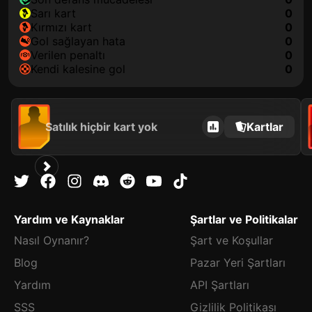
sarı kart
0
kırmızı kart
0
gol sağlayan hata
0
verilen penaltı
0
kendi kalesine gol
0
Satılık hiçbir kart yok
Kartlar
Yardım ve Kaynaklar
Şartlar ve Politikalar
Nasıl Oynanır?
Şart ve Koşullar
Blog
Pazar Yeri Şartları
Yardım
API Şartları
SSS
Gizlilik Politikası