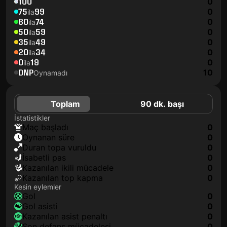
100
0
75
99
0
ila
60
74
0
ila
50
59
0
ila
35
49
0
ila
20
34
0
ila
0
19
0
ila
DNP
10
Oynamadı
Toplam
90 dk. başı
İstatistikler
maç başladı
0
oynanan süre
0
duran topa vuruldu
0
isabetli pas
0
kazanılan ikili mücadele
0
kazanılan top kapma
0
Kesin eylemler
gol
0
gol asisti
0
kazanılan asist penaltı
0
son defans mücadelesi
0