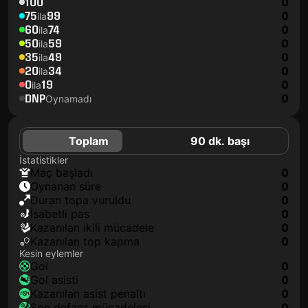
100
0
75
99
0
ila
60
74
0
ila
50
59
0
ila
35
49
0
ila
20
34
0
ila
0
19
0
ila
DNP
0
Oynamadı
Toplam
90 dk. başı
İstatistikler
maç başladı
0
oynanan süre
0
duran topa vuruldu
0
isabetli pas
0
kazanılan ikili mücadele
0
kazanılan top kapma
0
Kesin eylemler
gol
0
gol asisti
0
kazanılan asist penaltı
0
son defans mücadelesi
0