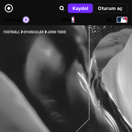
Kaydol
Oturum aç
Football
NBA
MLB
FOOTBALL
OYUNCULAR
JOSH TODD