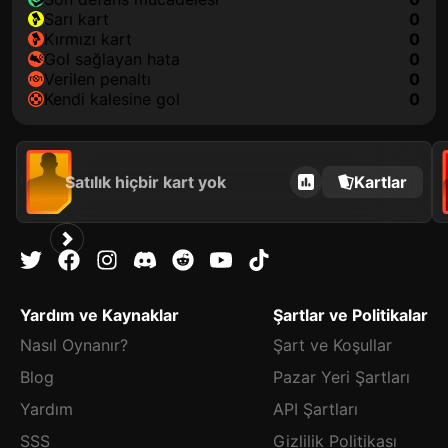
sarı kart
0
kırmızı kart
0
gol sağlayan hata
0
verilen penaltı
0
kendi kalesine gol
0
Satılık hiçbir kart yok
Kartlar
Yardım ve Kaynaklar
Şartlar ve Politikalar
Nasıl Oynanır?
Şart ve Koşullar
Blog
Pazar Yeri Şartları
Yardım
API Şartları
SSS
Gizlilik Politikası