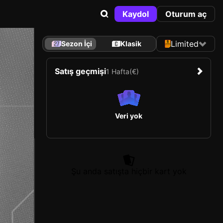
Kaydol
Oturum aç
Limited
Sezon İçi
Klasik
Satış geçmişi
1 Hafta
(€)
Veri yok
Şu anda satışta hiçbir kart yok