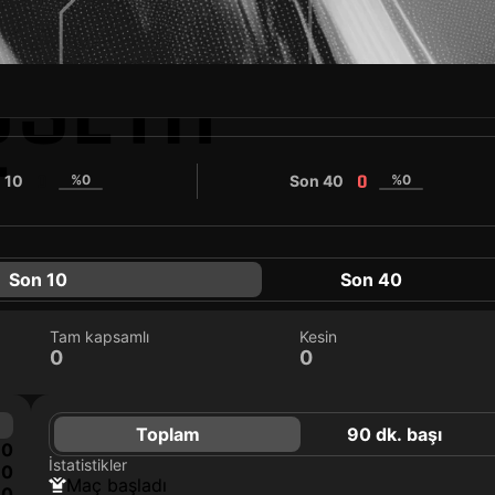
USETH
T
 10
%0
Son 40
%0
0
0
Son 10
Son 40
Tam kapsamlı
Kesin
0
0
Toplam
90 dk. başı
0
İstatistikler
0
maç başladı
0