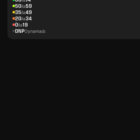
50
59
ila
35
49
ila
20
34
ila
0
19
ila
DNP
Oynamadı