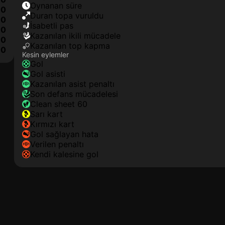
oynanan süre
0
duran topa vuruldu
0
isabetli pas
0
kazanılan ikili mücadele
0
kazanılan top kapma
0
Kesin eylemler
gol
gol asisti
kazanılan asist penaltı
son defans mücadelesi
clean sheet 60
sarı kart
kırmızı kart
gol sağlayan hata
verilen penaltı
kendi kalesine gol