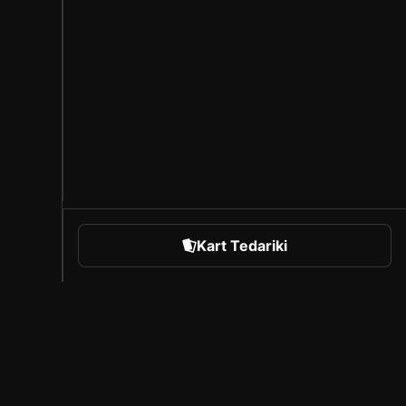
Kart Tedariki
orts
Sorare Hakkında
Kariyer