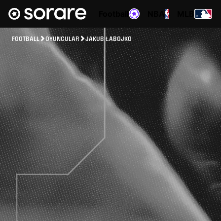
Football
NBA
MLB
FOOTBALL
OYUNCULAR
JAKUB ŁABOJKO