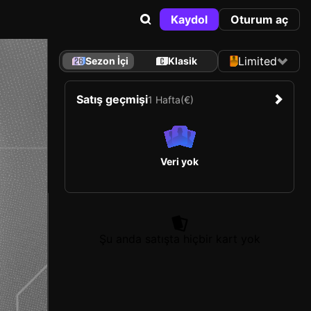
Kaydol
Oturum aç
Limited
Sezon İçi
Klasik
Satış geçmişi
1 Hafta
(€)
Veri yok
Şu anda satışta hiçbir kart yok