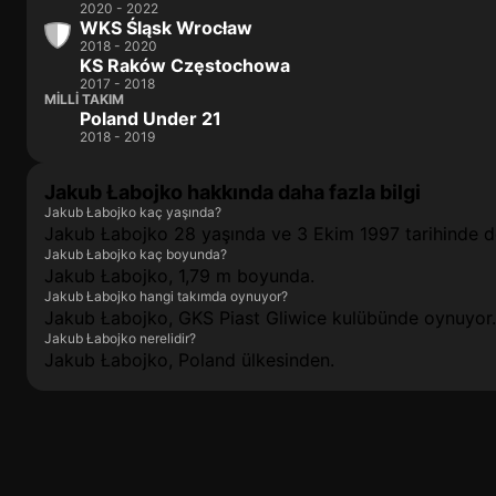
2020 - 2022
WKS Śląsk Wrocław
2018 - 2020
KS Raków Częstochowa
2017 - 2018
MILLI TAKIM
Poland Under 21
2018 - 2019
Jakub Łabojko hakkında daha fazla bilgi
Jakub Łabojko kaç yaşında?
Jakub Łabojko 28 yaşında ve 3 Ekim 1997 tarihinde 
Jakub Łabojko kaç boyunda?
Jakub Łabojko, 1,79 m boyunda.
Jakub Łabojko hangi takımda oynuyor?
Jakub Łabojko, GKS Piast Gliwice kulübünde oynuyor.
Jakub Łabojko nerelidir?
Jakub Łabojko, Poland ülkesinden.