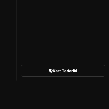
Kart Tedariki
orts
Sorare Hakkında
Kariyer