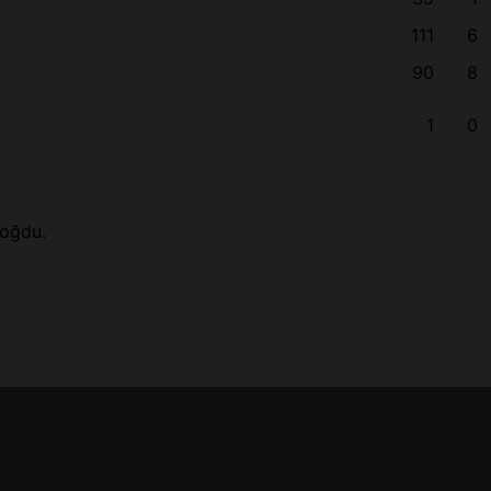
111
6
90
8
1
0
doğdu.