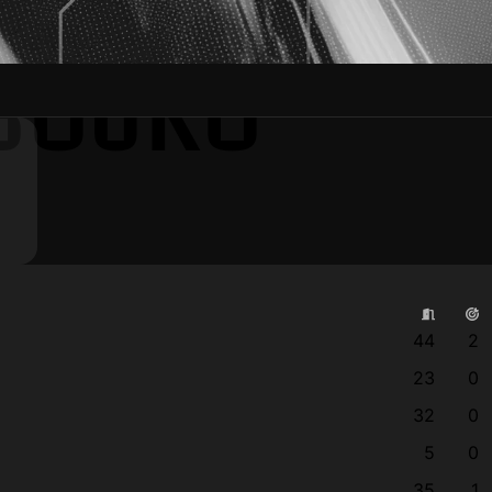
BOJKO
44
2
23
0
32
0
5
0
35
1