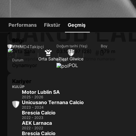
JAKUB ŁA
Performans
Fikstür
Geçmiş
Bilgi
Mevki
Doğum tarihi (Yaş)
Boy
#76
MD
4
Takipçi
Orta Saha
03.10.1997 (28)
1,79 m
#0
POL
28 yaşında
Orta Saha
Piast Gliwice
Forma numarası
Durum
Uyruk
Oynamıyor
POL
Kariyer
KULÜP
Motor Lublin SA
2025 - 2026
Unicusano Ternana Calcio
2023 - 2024
Brescia Calcio
2022 - 2023
AEK Larnaca
2022 - 2022
Brescia Calcio