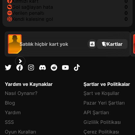
kırmızı kart
0
gol sağlayan hata
0
verilen penaltı
0
kendi kalesine gol
0
Satılık hiçbir kart yok
Kartlar
Yardım ve Kaynaklar
Şartlar ve Politikalar
Nasıl Oynanır?
Şart ve Koşullar
Blog
Pazar Yeri Şartları
Yardım
API Şartları
SSS
Gizlilik Politikası
Oyun Kuralları
Çerez Politikası