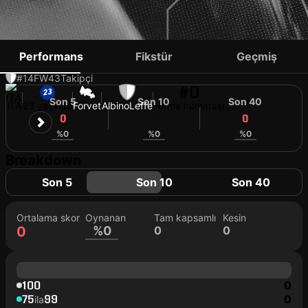
JACOPO DESOGUS
Performans
Fikstür
Geçmiş
#14
FW
43
Takipçi
#0
Son 5
Son 10
Son 40
ITA
23 yaşında
Forvet
AlbinoLeffe
Forma numarası
0
0
0
%0
%0
%0
Breakdown
Son 5
Son 10
Son 40
Ortalama skor
Oynanan
Tam kapsamlı
Kesin
0
%0
0
0
100
0
75
99
0
ila