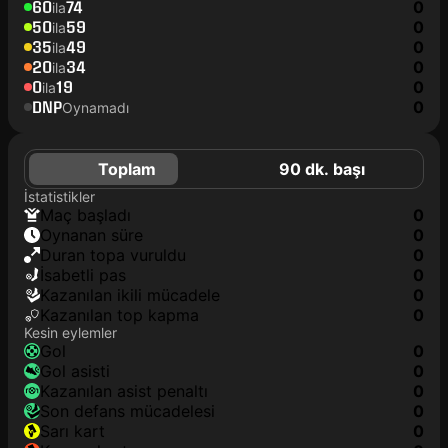
60
74
0
ila
50
59
0
ila
35
49
0
ila
20
34
0
ila
0
19
0
ila
DNP
0
Oynamadı
Toplam
90 dk. başı
İstatistikler
maç başladı
0
oynanan süre
0
duran topa vuruldu
0
isabetli pas
0
kazanılan ikili mücadele
0
kazanılan top kapma
0
Kesin eylemler
gol
0
gol asisti
0
kazanılan asist penaltı
0
son defans mücadelesi
0
sarı kart
0