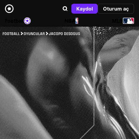
Kaydol
Oturum aç
Football
NBA
MLB
FOOTBALL
OYUNCULAR
JACOPO DESOGUS