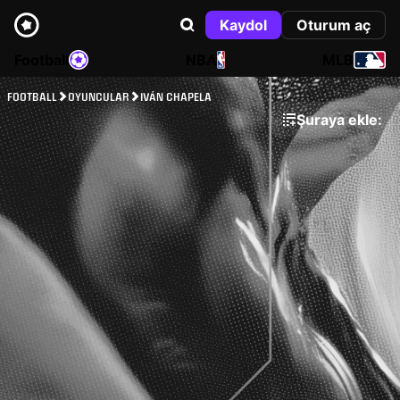
Kaydol
Oturum aç
Football
NBA
MLB
FOOTBALL
OYUNCULAR
IVÁN CHAPELA
Şuraya ekle: