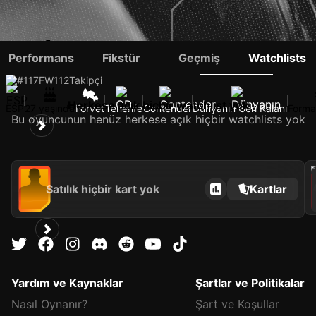
IVÁN CHAPELA
Performans
Fikstür
Geçmiş
Watchlists
#117
FW
112
Takipçi
Herkese açık hiçbir watchlist yok
ESP
27 yaşında
Forvet
Tenerife
Contender
Dünyanın Geri Kalanı
Forma
Bu oyuncunun henüz herkese açık hiçbir watchlists yok
2021
Satılık hiçbir kart yok
Kartlar
Yardım ve Kaynaklar
Şartlar ve Politikalar
Nasıl Oynanır?
Şart ve Koşullar