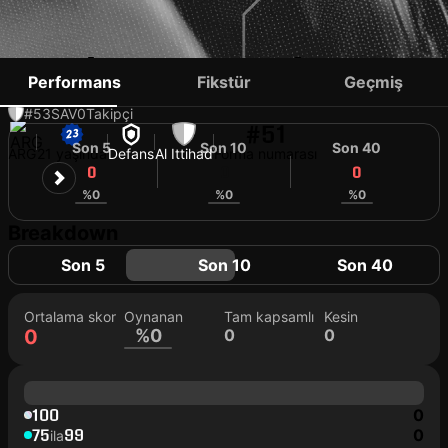
ISAÍAS RODRÍGUEZ
Performans
Fikstür
Geçmiş
#53
SAV
0
Takipçi
#51
Son 5
Son 10
Son 40
ARG
21 yaşında
Defans
Al Ittihad
Forma numarası
0
0
0
%0
%0
%0
Breakdown
Son 5
Son 10
Son 40
Ortalama skor
Oynanan
Tam kapsamlı
Kesin
0
%0
0
0
100
0
75
99
0
ila