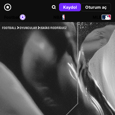
Kaydol
Oturum aç
Football
NBA
MLB
FOOTBALL
OYUNCULAR
ISAÍAS RODRÍGUEZ