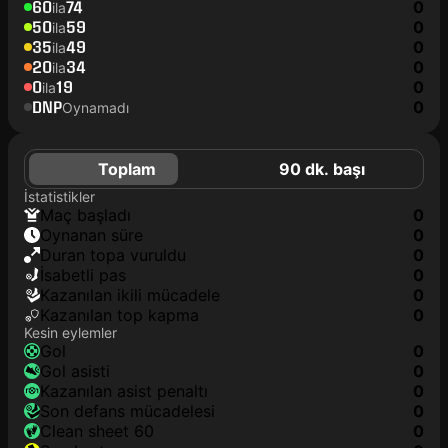
60
74
0
ila
50
59
0
ila
35
49
0
ila
20
34
0
ila
0
19
0
ila
DNP
0
Oynamadı
Toplam
90 dk. başı
İstatistikler
maç başladı
0
oynanan süre
0
duran topa vuruldu
0
isabetli pas
0
kazanılan ikili mücadele
0
kazanılan top kapma
0
Kesin eylemler
gol
0
gol asisti
0
kazanılan asist penaltı
0
son defans mücadelesi
0
clean sheet 60
0