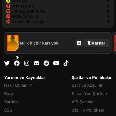
sarı kart
0
kırmızı kart
0
gol sağlayan hata
0
verilen penaltı
0
kendi kalesine gol
0
Satılık hiçbir kart yok
Kartlar
Yardım ve Kaynaklar
Şartlar ve Politikalar
Nasıl Oynanır?
Şart ve Koşullar
Blog
Pazar Yeri Şartları
Yardım
API Şartları
SSS
Gizlilik Politikası