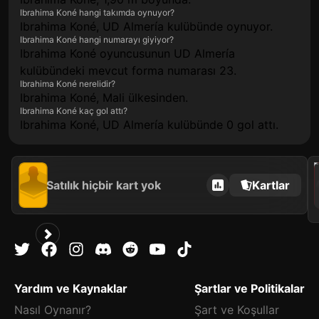
Ibrahima Koné hangi takımda oynuyor?
Ibrahima Koné, UD Almería kulübünde oynuyor.
Ibrahima Koné hangi numarayı giyiyor?
Ibrahima Koné oyuncusunun UD Almería
kulübündeki mevcut forma numarası 23.
Ibrahima Koné nerelidir?
Ibrahima Koné, Mali ülkesinden.
Ibrahima Koné kaç gol attı?
Ibrahima Koné, UD Almería kulübünde 0 gol attı.
202
Satılık hiçbir kart yok
Kartlar
Yardım ve Kaynaklar
Şartlar ve Politikalar
Nasıl Oynanır?
Şart ve Koşullar