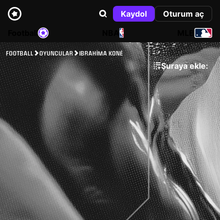
Kaydol
Oturum aç
Football
NBA
MLB
FOOTBALL
OYUNCULAR
IBRAHIMA KONÉ
Şuraya ekle: