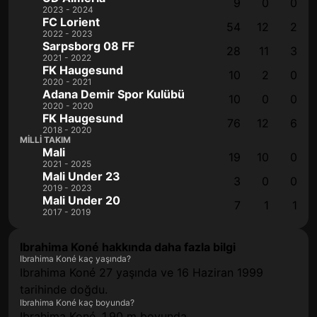
9
0
0
2023 - 2024
FC Lorient
54
12
2
2022 - 2023
Sarpsborg 08 FF
28
11
3
2021 - 2022
FK Haugesund
10
2
0
2020 - 2021
Adana Demir Spor Kulübü
10
0
0
2020 - 2020
FK Haugesund
76
12
6
2018 - 2020
MILLI TAKIM
Mali
19
10
0
2021 - 2025
Mali Under 23
3
0
0
2019 - 2023
Mali Under 20
7
1
1
2017 - 2019
Ibrahima Koné hakkında daha fazla bilgi
Ibrahima Koné kaç yaşında?
Ibrahima Koné 27 yaşında ve 16 Haziran 1999
tarihinde doğdu.
Ibrahima Koné kaç boyunda?
Ibrahima Koné, 1,90 m boyunda.