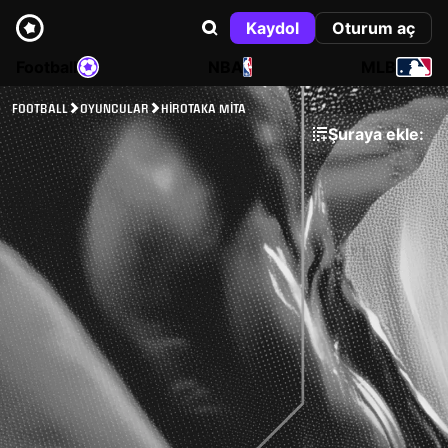
Kaydol
Oturum aç
Football
NBA
MLB
FOOTBALL
OYUNCULAR
HIROTAKA MITA
Şuraya ekle: