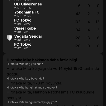
UD Oliveirense
6
0
0
2025 - 2025
Yokohama FC
43
2
2
2023 - 2025
FC Tokyo
102
4
12
2019 - 2022
Vissel Kobe
94
14
2
2018 - 2019
Vegalta Sendai
128
18
8
2016 - 2017
FC Tokyo
120
10
0
2012 - 2016
Hirotaka Mita hakkında daha fazla bilgi
Hirotaka Mita kaç yaşında?
Hirotaka Mita 35 yaşında ve 14 Eylül 1990 tarihinde
doğdu.
Hirotaka Mita kaç boyunda?
Hirotaka Mita, 1,73 m boyunda.
Hirotaka Mita hangi takımda oynuyor?
Hirotaka Mita, Nakhon Ratchasima FC kulübünde
oynuyor.
Hirotaka Mita hangi numarayı giyiyor?