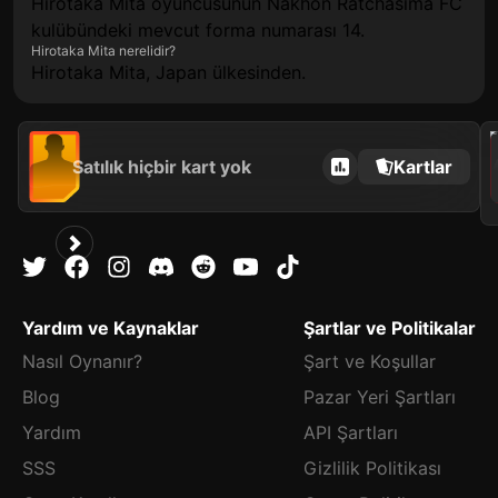
Hirotaka Mita oyuncusunun Nakhon Ratchasima FC
kulübündeki mevcut forma numarası 14.
Hirotaka Mita nerelidir?
Hirotaka Mita, Japan ülkesinden.
2021
Satılık hiçbir kart yok
Kartlar
Yardım ve Kaynaklar
Şartlar ve Politikalar
Nasıl Oynanır?
Şart ve Koşullar
Blog
Pazar Yeri Şartları
Yardım
API Şartları
SSS
Gizlilik Politikası