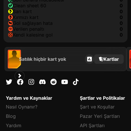
clean sheet 60
0
sarı kart
0
kırmızı kart
0
gol sağlayan hata
0
verilen penaltı
0
kendi kalesine gol
0
Satılık hiçbir kart yok
Kartlar
Yardım ve Kaynaklar
Şartlar ve Politikalar
Nasıl Oynanır?
Şart ve Koşullar
Blog
Pazar Yeri Şartları
Yardım
API Şartları