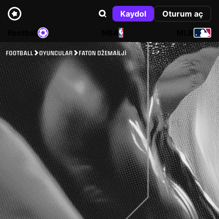
Kaydol
Oturum aç
Football
NBA
MLB
FOOTBALL
OYUNCULAR
FATON DŽEMAILJI