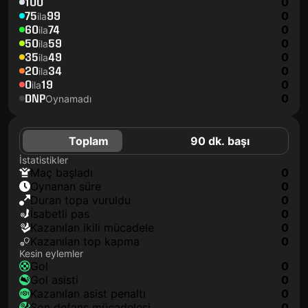
100
0
75
99
0
ila
60
74
0
ila
50
59
0
ila
35
49
0
ila
20
34
0
ila
0
19
0
ila
DNP
0
Oynamadı
Toplam
90 dk. başı
İstatistikler
maç başladı
0
oynanan süre
0
duran topa vuruldu
0
isabetli pas
0
kazanılan ikili mücadele
0
kazanılan top kapma
0
Kesin eylemler
gol
0
gol asisti
0
kazanılan asist penaltı
0
son defans mücadelesi
0