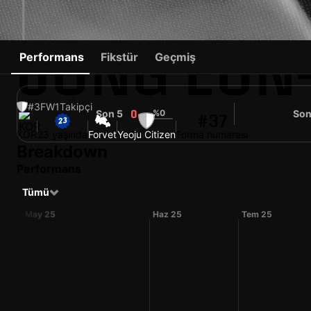
JUNG EUN
Performans
Fikstür
Geçmiş
#3
FW
1
Takipçi
Son 5
%0
Son
0
#37
KOR
23 yaşında
Forvet
Yeoju Citizen
Forma numarası
Breakdown
Performans
Tümü
May 25
Haz 25
Tem 25