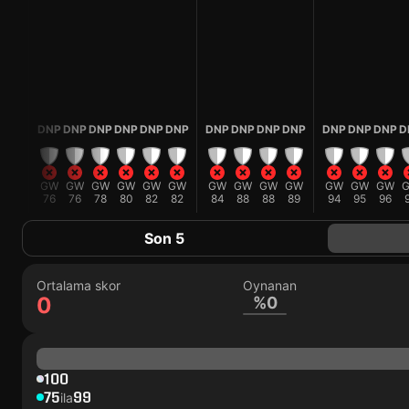
DNP
DNP
DNP
DNP
DNP
DNP
DNP
DNP
DNP
DNP
DNP
DNP
DNP
DNP
D
GW
GW
GW
GW
GW
GW
GW
GW
GW
GW
GW
GW
GW
GW
72
76
76
78
80
82
82
84
88
88
89
94
95
96
Son 5
Ortalama skor
Oynanan
0
%0
100
75
99
ila