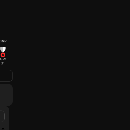
DNP
GW
31
0