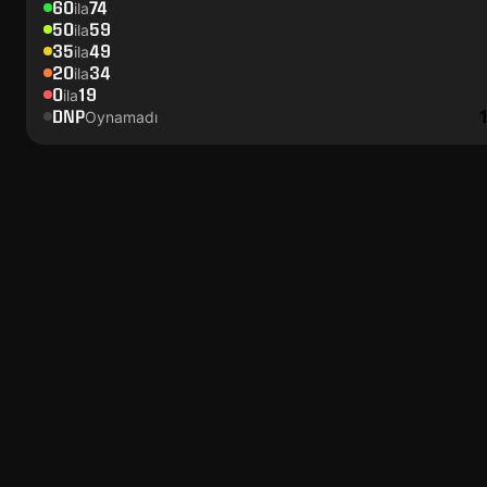
60
74
ila
50
59
ila
35
49
ila
20
34
ila
0
19
ila
DNP
Oynamadı