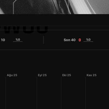
-WOO
 10
%0
Son 40
%0
0
0
Ağu 25
Eyl 25
Eki 25
Kas 25