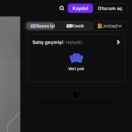
Kaydol
Oturum aç
Limited
Sezon İçi
Klasik
Satış geçmişi
1 Hafta
(€)
Veri yok
Şu anda satışta hiçbir kart yok