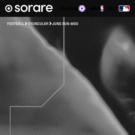
Football
NBA
MLB
FOOTBALL
OYUNCULAR
JUNG EUN-WOO