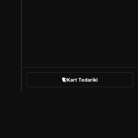
Kart Tedariki
orts
Sorare Hakkında
Kariyer
Oluşturucu Programı