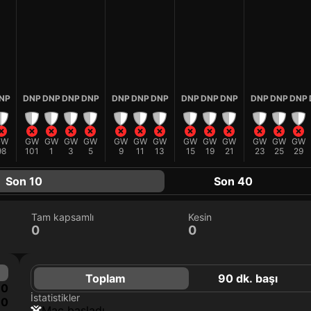
NP
DNP
DNP
DNP
DNP
DNP
DNP
DNP
DNP
DNP
DNP
DNP
DNP
DNP
GW
GW
GW
GW
GW
GW
GW
GW
GW
GW
GW
GW
GW
GW
98
101
1
3
5
9
11
13
15
19
21
23
25
29
Son 10
Son 40
Tam kapsamlı
Kesin
0
0
Toplam
90 dk. başı
0
İstatistikler
0
maç başladı