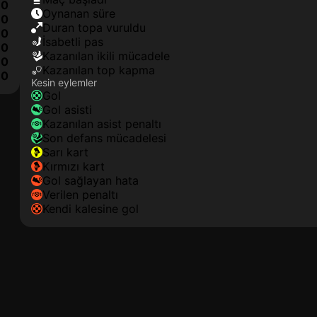
0
oynanan süre
0
duran topa vuruldu
0
isabetli pas
0
kazanılan ikili mücadele
0
kazanılan top kapma
10
Kesin eylemler
gol
gol asisti
kazanılan asist penaltı
son defans mücadelesi
sarı kart
kırmızı kart
gol sağlayan hata
verilen penaltı
kendi kalesine gol