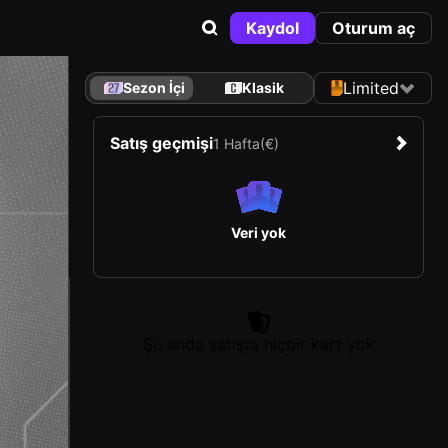
Kaydol
Oturum aç
Limited
Sezon İçi
Klasik
Satış geçmişi
1 Hafta
(€)
Veri yok
Şu anda satışta hiçbir kart yok