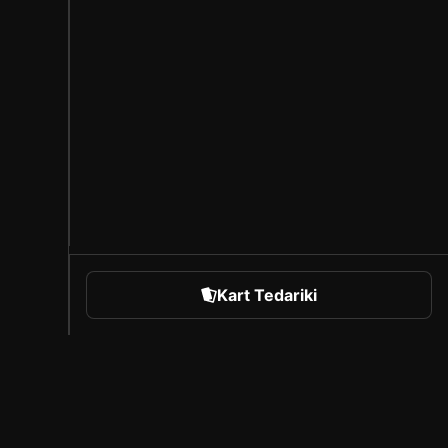
Kart Tedariki
orts
Sorare Hakkında
Kariyer