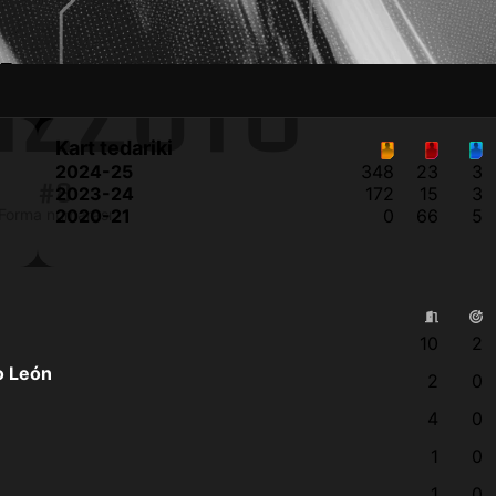
IZZUTO
Kart tedariki
2024-25
348
23
3
#8
2023-24
172
15
3
Forma numarası
2020-21
0
66
5
10
2
o León
2
0
4
0
1
0
1
0