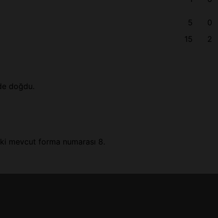
5
0
15
2
de doğdu.
ki mevcut forma numarası 8.