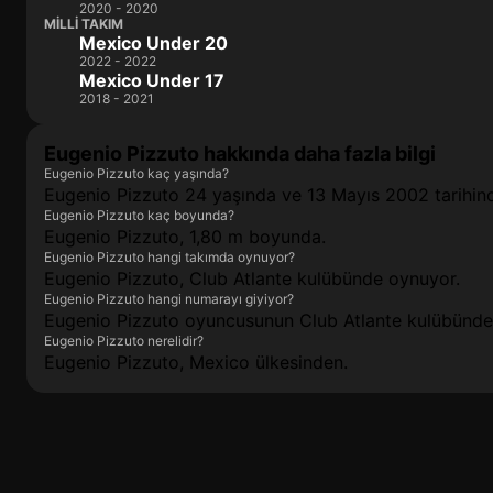
2020 - 2020
MILLI TAKIM
Mexico Under 20
2022 - 2022
Mexico Under 17
2018 - 2021
Eugenio Pizzuto hakkında daha fazla bilgi
Eugenio Pizzuto kaç yaşında?
Eugenio Pizzuto 24 yaşında ve 13 Mayıs 2002 tarihin
Eugenio Pizzuto kaç boyunda?
Eugenio Pizzuto, 1,80 m boyunda.
Eugenio Pizzuto hangi takımda oynuyor?
Eugenio Pizzuto, Club Atlante kulübünde oynuyor.
Eugenio Pizzuto hangi numarayı giyiyor?
Eugenio Pizzuto oyuncusunun Club Atlante kulübünde
Eugenio Pizzuto nerelidir?
Eugenio Pizzuto, Mexico ülkesinden.