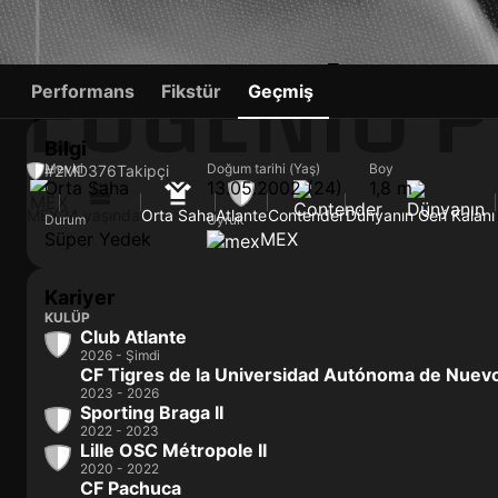
EUGENIO P
Performans
Fikstür
Geçmiş
Bilgi
Mevki
Doğum tarihi (Yaş)
Boy
#2
MD
376
Takipçi
Orta Saha
13.05.2002 (24)
1,8 m
MEX
24 yaşında
Orta Saha
Atlante
Contender
Dünyanın Geri Kalanı
Durum
Uyruk
Süper Yedek
MEX
Kariyer
KULÜP
Club Atlante
2026 - Şimdi
CF Tigres de la Universidad Autónoma de Nuev
2023 - 2026
Sporting Braga II
2022 - 2023
Lille OSC Métropole II
2020 - 2022
CF Pachuca