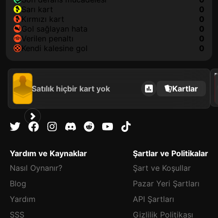
sarı kart
0
kırmızı kart
0
gol sağlayan hata
0
verilen penaltı
0
kendi kalesine gol
0
202
Satılık hiçbir kart yok
Kartlar
Yardım ve Kaynaklar
Şartlar ve Politikalar
Nasıl Oynanır?
Şart ve Koşullar
Blog
Pazar Yeri Şartları
Yardım
API Şartları
SSS
Gizlilik Politikası