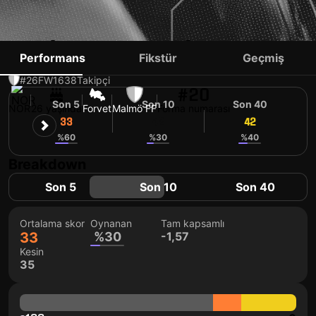
ERIK BOTHEIM
Performans
Fikstür
Geçmiş
#26
FW
1638
Takipçi
#20
Son 5
Son 10
Son 40
NOR
26 yaşında
Forvet
Malmö FF
Forma numarası
33
42
42
%60
%30
%40
Breakdown
Son 5
Son 10
Son 40
Ortalama skor
Oynanan
Tam kapsamlı
33
%30
-1,57
Kesin
35