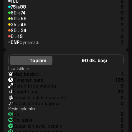
100
0
75
99
0
ila
60
74
0
ila
50
59
0
ila
35
49
2
ila
20
34
1
ila
0
19
0
ila
DNP
7
Oynamadı
Toplam
90 dk. başı
İstatistikler
maç başladı
1
oynanan süre
105
duran topa vuruldu
0
isabetli pas
20
kazanılan ikili mücadele
0
kazanılan top kapma
0
Kesin eylemler
gol
0
gol asisti
0
kazanılan asist penaltı
0
son defans mücadelesi
0