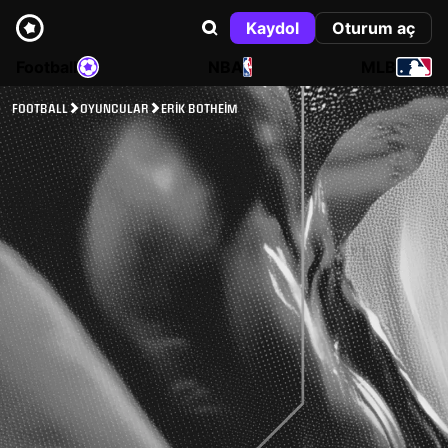
Kaydol
Oturum aç
Football
NBA
MLB
FOOTBALL
OYUNCULAR
ERIK BOTHEIM