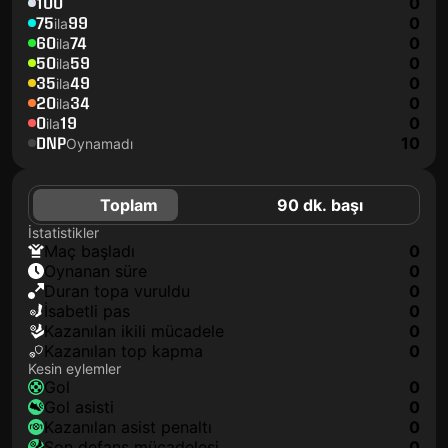
100
0
75
99
0
ila
60
74
0
ila
50
59
0
ila
35
49
0
ila
20
34
0
ila
0
19
0
ila
DNP
10
Oynamadı
Toplam
90 dk. başı
İstatistikler
maç başladı
0
oynanan süre
0
duran topa vuruldu
0
isabetli pas
0
kazanılan ikili mücadele
0
kazanılan top kapma
0
Kesin eylemler
gol
0
gol asisti
0
kazanılan asist penaltı
0
son defans mücadelesi
0