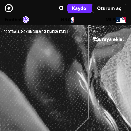
Kaydol
Oturum aç
Football
NBA
MLB
FOOTBALL
OYUNCULAR
EMEKA ENELI
Şuraya ekle: