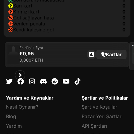
sarı kart
0
kırmızı kart
0
gol sağlayan hata
0
verilen penaltı
0
kendi kalesine gol
0
202
En düşük fiyat
€0,95
Kartlar
0,0007 ETH
Yardım ve Kaynaklar
Şartlar ve Politikalar
Nasıl Oynanır?
Şart ve Koşullar
Blog
Pazar Yeri Şartları
Yardım
API Şartları