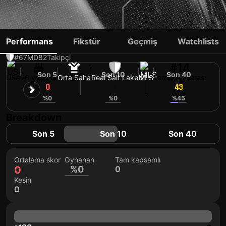
EMEKA ENELI
Performans
Fikstür
Geçmiş
Watchlists
#67
MD
82
Takipçi
#14
Son 5
Son 10
Son 40
USA
26 yaşında
Orta Saha
Real Salt Lake
MLS
Forma numarası
0
43
43
%0
%0
%45
Breakdown
Son 5
Son 10
Son 40
Ortalama skor
Oynanan
Tam kapsamlı
0
%0
0
Kesin
0