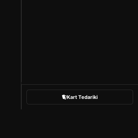
Kart Tedariki
orts
Sorare Hakkında